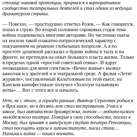
столице никакой протекции, прорвался в корпоративное
сообщество театральных деятелей и стал одним из ведущих
драматургов страны.
— Повезло, — простодушно ответил Розов. — Как говорится,
попал в струю. Во второй половине сороковых годов тема
войны поднималась многими авторами. Но частенько пьесы
их носили такой плакатно-патриотический характер с
покушением на решение глобальных вопросов. А я по
простоте душевной рассказал о буднях войны в тылу и на
фронте, не претендуя на охват большого пласта жизни. Только
в пределах одной «простой советской семьи». И вдруг
неожиданно для меня спектакль «Вечно живые» вызвал
ажиотаж и у зрителей и в театральной среде. А фильм «Летят
журавли», поставленный Калатозовым по этой пьесе, на
Канском кинофестивале получил «Золотую пальмовую
ветвь»… Вот с этого все и началось.
Нет, не с этого, а гораздо раньше. Виктор Сергеевич родился
в Ярославле, но в десять лет стал костромичом. Учась в
школе, был активистом драмкружка, потом — любительского
молодежного театра. Поверив в свои способности, поехал в
Москву, был принят в актерскую студию театра Революции,
стал посещать курсы в литинституте, писал стихи…
Началась война — пошел воевать.