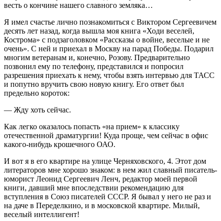
весть о кончине нашего славного земляка…
Я имел счастье лично познакомиться с Виктором Сергеевичем
десять лет назад, когда вышла моя книга «Ходи веселей,
Кострома» с подзаголовком «Рассказы о войне, веселые и не
очень». С ней и приехал в Москву на парад Победы. Подарил
многим ветеранам и, конечно, Розову. Предварительно
позвонил ему по телефону, представился и попросил
разрешения приехать к нему, чтобы взять интервью для ТАСС
и попутно вручить свою новую книгу. Его ответ был
предельно короток:
— Жду хоть сейчас.
Как легко оказалось попасть «на прием» к классику
отечественной драматургии! Куда проще, чем сейчас в офис
какого-нибудь крошечного ОАО.
И вот я в его квартире на улице Черняховского, 4. Этот дом
литераторов мне хорошо знаком: в нем жил славный писатель-
юморист Леонид Сергеевич Ленч, редактор моей первой
книги, давший мне впоследствии рекомендацию для
вступления в Союз писателей СССР. Я бывал у него не раз и
на даче в Переделкино, и в московской квартире. Милый,
веселый интеллигент!