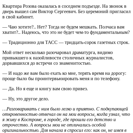
Квартира Розова оказалась в соседнем подъезде. На звонок в
дверь вышел сам Виктор Сергеевич. Без церемоний пригласил
в свой кабинет.
— Чаю хотите?.. Нет? Тогда не будем мешкать. Полчаса вам
хватит?.. Надеюсь, что это не будет чем-то фундаментальным?
— Традиционно для ТАСС — тридцать-сорок газетных строк.
Мой ответ несколько разочаровал драматурга, видимо
привыкшего к назойливости столичных журналистов,
дорвавшихся до встречи со знаменитостью.
— И надо же вам было ехать ко мне, терять время на дорогу:
проще было бы проинтервьюировать меня и по телефону.
— Да. Но я еще и книгу вам свою привез.
— Ну, это другое дело.
…Разговаривать с ним было легко и приятно. С подкупающей
откровенностью отвечал он на мои вопросы, когда узнал, что
я живу в Костроме, в городе, где прошли его детство и
отрочество. А вопросы мои не отличались особой
оригинальностью. Для начала я спросил его: как он, не имея в