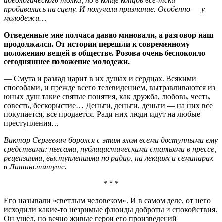
идеологического толка, но в конце концов все-таки
пробивались на сцену. И получали признание. Особенно — у
молодежи…
Отведенные мне полчаса давно миновали, а разговор наш
продолжался. От истории перешли к современному
положению вещей в обществе. Розова очень беспокоило
сегодняшнее положение молодежи.
— Смута и разлад царит в их душах и сердцах. Всякими
способами, и прежде всего телевидением, вытравливаются из
юных душ такие святые понятия, как дружба, любовь, честь,
совесть, бескорыстие… Деньги, деньги, деньги — на них все
покупается, все продается. Ради них люди идут на любые
преступления…
Виктор Сергеевич боролся с этим злом всеми доступными ему
средствами: пьесами, публицистическими статьями в прессе,
рецензиями, выступлениями по радио, на лекциях и семинарах
в Литинституте.
* * *
Его называли «светлым человеком». И в самом деле, от него
исходили какие-то незримые флюиды доброты и спокойствия.
Он ушел, но вечно живые герои его произведений