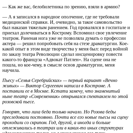
— Как же вас, белобилетника по зрению, взяли в армию?
— А я записался в народное ополчение, где не требовали
медицинской справки. И, очевидно, за такое самовольство
был наказан тяжелым ранением. Год провалялся в госпитале и
приехал долечиваться в Кострому. Вспомнил свое увлечение
театром. Раненая нога уже не позволяла думать о профессии
актера — решил попробовать себя на стезе драматургии. Кое-
какой опыт в этом виде творчества у меня был: перед войной
по заказу театра Революции сделал инсценировку повести
какого-то француза «Адвокат Патлен». На сцене она не
пошла, но кое-чему, в смысле основ драматургии, меня
научила.
Пьесу «Семья Серебрийских» — первый вариант «Вечно
живых» — Виктор Сергеевич написал в Костроме. А
поставили ее в Москве. Кстати замечу, что знаменитый
ныне театр «Современник» открывался спектаклем по этой
розовской пьесе.
Говорят, что лиха беда только начало. Но Розова беды
преследовали постоянно. Почти все его новые пьесы на сцену
проходили со скрипом. Год, другой, а иногда и больше
отлеживались в театрах или в каких-то иных структурах