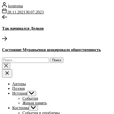
kostroma
28.11.2021
30.07.2023
Навигация
Предыдущая
запись:
по
Так начинался Дедков
записям
Следующая
запись:
Состояние Муравьевки шокировало общественность
Найти:
Авторы
Поэзия
История
Показывать
подменю
События
Живая память
Кострома
Показывать
подменю
События и проблемы