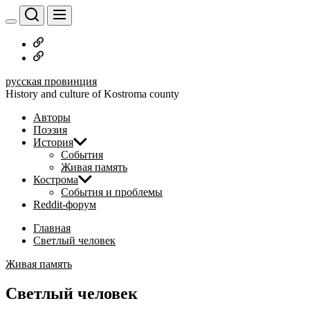
Перейти
к
содержимому
Русское
дворянство
Наши
авторы
русская провинция
History and culture of Kostroma county
Авторы
Поэзия
История
События
Живая память
Кострома
События и проблемы
Reddit-форум
Главная
Светлый человек
Живая память
Светлый человек