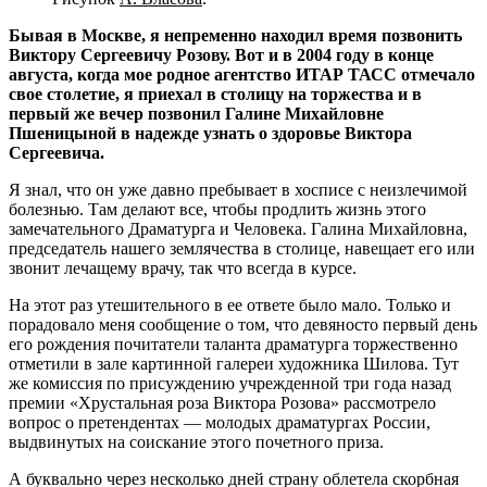
Бывая в Москве, я непременно находил время позвонить
Виктору Сергеевичу Розову. Вот и в 2004 году в конце
августа, когда мое родное агентство ИТАР ТАСС отмечало
свое столетие, я приехал в столицу на торжества и в
первый же вечер позвонил Галине Михайловне
Пшеницыной в надежде узнать о здоровье Виктора
Сергеевича.
Я знал, что он уже давно пребывает в хосписе с неизлечимой
болезнью. Там делают все, чтобы продлить жизнь этого
замечательного Драматурга и Человека. Галина Михайловна,
председатель нашего землячества в столице, навещает его или
звонит лечащему врачу, так что всегда в курсе.
На этот раз утешительного в ее ответе было мало. Только и
порадовало меня сообщение о том, что девяносто первый день
его рождения почитатели таланта драматурга торжественно
отметили в зале картинной галереи художника Шилова. Тут
же комиссия по присуждению учрежденной три года назад
премии «Хрустальная роза Виктора Розова» рассмотрело
вопрос о претендентах — молодых драматургах России,
выдвинутых на соискание этого почетного приза.
А буквально через несколько дней страну облетела скорбная