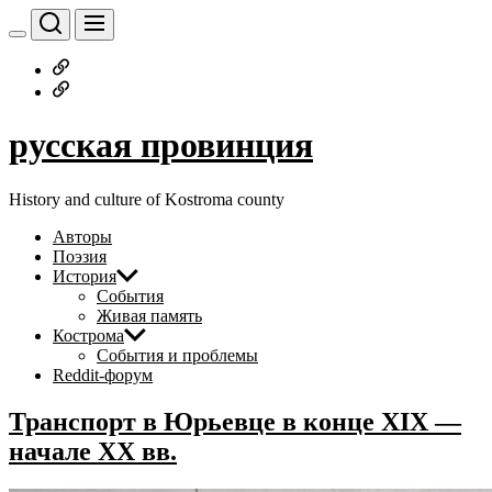
Перейти
к
содержимому
Русское
дворянство
Наши
авторы
русская провинция
History and culture of Kostroma county
Авторы
Поэзия
История
События
Живая память
Кострома
События и проблемы
Reddit-форум
Транспорт в Юрьевце в конце XIX —
начале XX вв.