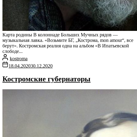
Карта родины В колоннаде Больших Мучных рядов —
музыкальная лавка. «Возьмите БГ, „Кострома, mon amour“, все
берут». Костромская реалия одна на альбом «В Ипатьевской
слободе...
kostroma
18.04.2020
30.12.2020
Костромские губернаторы