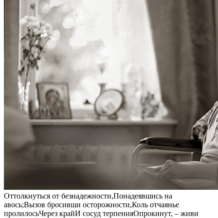
Оттолкнуться от безнадежности,Понадеявшись на
авось;Вызов бросивши осторожности,Коль отчаянье
пролилосьЧерез крайИ сосуд терпенияОпрокинут, – живи