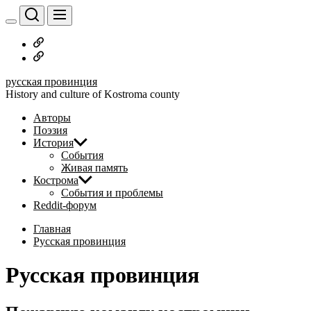
Перейти
к
содержимому
Русское
дворянство
Наши
авторы
русская провинция
History and culture of Kostroma county
Авторы
Поэзия
История
События
Живая память
Кострома
События и проблемы
Reddit-форум
Главная
Русская провинция
Русская провинция