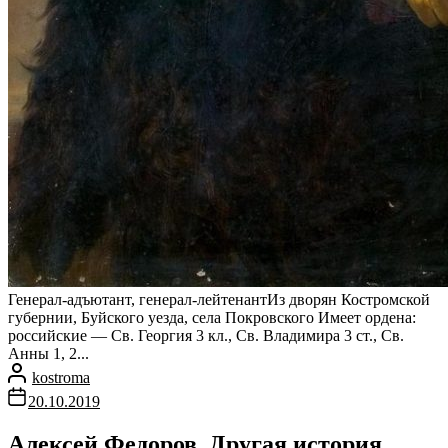
Генерал-адъютант, генерал-лейтенантИз дворян Костромской
губернии, Буйского уезда, села Покровского Имеет ордена:
российские — Св. Георгия 3 кл., Св. Владимира 3 ст., Св.
Анны 1, 2...
kostroma
20.10.2019
Алексей Федоров. Другая история