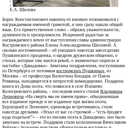
Е.А. Шилова
Борис Константинович наконец-то вживую познакомился с
награждаемым именной грамотой, и они сразу нашли общий
язык. Его приветственное слово – образец уважительности,
душевности и прозорливости. Искренней радостью за
награждаемого веяло от выступления главы администрации
Костромского района Елены Александровны Шиловой. А
сколько воспоминаний – об ушедших навсегда завсегдатаях
Пушкинского праздника, о щедром дружеском общении, о
стихах, которые там льются рекой, о знаменитых пирогах и
настойке «Давыдовка». Зачитаны поздравления, поступившие
из Петербурга от потомков
костромских Пушкиных
, из
Москвы – от профессора Валентина Бондаря, от Павла
Романца, находящегося в непростой командировке. Подарена
книга из Дома поэта, что появился в селе Илешево
Кологривского района, – последняя книга стихов
Владимира
Леоновича
«На смерть мы не имеем права», объединившая
все изданное прежде и не изданное при жизни поэта.
Бурлуцкий и Леонович, единожды встретившись, стали
навсегда друзьями. «Уехал от вас со строчкой – “есть бродяге
куда податься!”» – это из письма поэта в Давыдково, оно было
зачитано на встрече. Подарком стали исполненная Вячеславом
Рейхом с большим чувством «Виноградная косточка» и