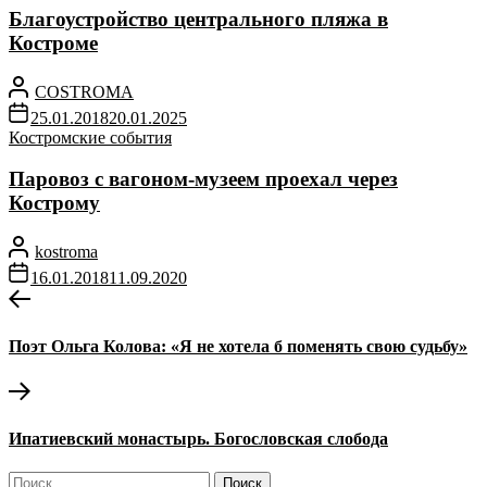
Благоустройство центрального пляжа в
Костроме
COSTROMA
25.01.2018
20.01.2025
Костромские события
Паровоз с вагоном-музеем проехал через
Кострому
kostroma
16.01.2018
11.09.2020
Навигация
Предыдущая
запись:
по
Поэт Ольга Колова: «Я не хотела б поменять свою судьбу»
записям
Следующая
запись:
Ипатиевский монастырь. Богословская слобода
Найти: