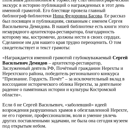
экскурс в историю публикаций о награжденных в этот день
именной грамотой. Его блестяще провела главный
библиограф библиотеки
Нина Федоровна Басова
. Ее рассказ
был посвящен и публикациям, связанным с именем Сергея
Васильевича Демидова. В нашей библиотеке есть книги этого
незаурядного архитектора-реставратора, благодарность
которому мы, костромичи, должны нести в своих сердцах.
Сделанное им для нашего края трудно переоценить. О том
свидетельствует и текст грамоты:
«Награждается именной грамотой глубокоуважаемый
Сергей
Васильевич Демидов
– архитектор-реставратор,
Заслуженный деятель РФ, Почётный гражданин Нерехты и
Нерехтского района, победитель регионального конкурса
“Признание. Гордость. Почёт” – за исключительный вклад в
воссоздание исторического облика Нерехты, за деятельное
радение о памятниках истории и культуры Костромской
области».
Если б не Сергей Васильевич, «заболевший» идеей
возрождения разрушенных храмов в обезглавленной Нерехте,
не его горение, профессионализм, воля и умение увлечь
других поставленными задачами, не была она сегодня музеем
под открытым небом.