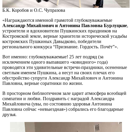
Б.К. Коробов и О.С. Чупразова
«Награждаются именной грамотой глубокоуважаемые
Александр Михайлович и Антонина Павловна Бурлуцкие
,
устроители и вдохновители Пушкинских праздников на
Костромской земле, верные хранители исторической усадьбы
костромских Пушкиных Давыдково, победители
регионального конкурса “Признание. Гордость. Почёт”».
Вот именно: глубокоуважаемые! 25 лет подряд (за
исключением одного выпавшего «ковидного» года)
проводятся эти удивительные встречи-праздники, осененные
светлым именем Пушкина, а несут на своих плечах его
обустройство супруги Александр Михайлович и Антонина
Павловна, верные соратники по жизни.
В просторном библиотечном зале царит атмосфера всеобщей
симпатии и любви. Поздравить с наградой Александра
Михайловича (увы, по состоянию здоровья Антонина
Павловна сейчас «невыездная») собрались его благодарные
друзья.