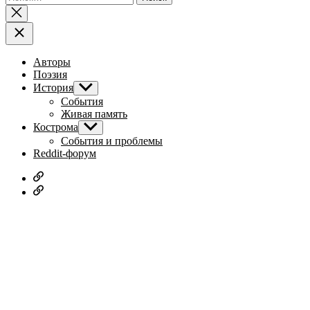
Авторы
Поэзия
История
Показывать
подменю
События
Живая память
Кострома
Показывать
подменю
События и проблемы
Reddit-форум
Русское
дворянство
Наши
авторы