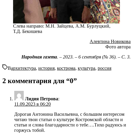
Слева направо: М.Н. Зайцева, А.М. Бурлуцкий,
Т.Д. Бекишева
Алевтина Новикова
Фото автора
Народная газета
. – 2023. – 6 сентября (№ 36). – С. 3.
В
архитектура
,
история
,
кострома
,
культура
,
россия
2 комментария для “
0
”
Лидия Петрова
:
11.09.2023 в 06:20
Дорогая Антонина Васильевна, с большим интересом
читаю твои статьи о культуре Костромской области и
статьи и слова благодарности о тебе….Тихо радуюсь и
горжусь тобой.