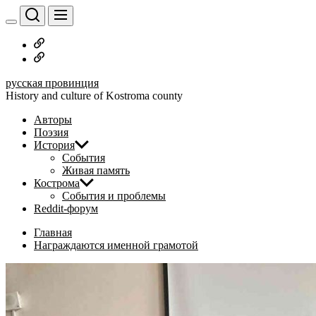
Перейти
к
содержимому
Русское
дворянство
Наши
авторы
русская провинция
History and culture of Kostroma county
Авторы
Поэзия
История
События
Живая память
Кострома
События и проблемы
Reddit-форум
Главная
Награждаются именной грамотой