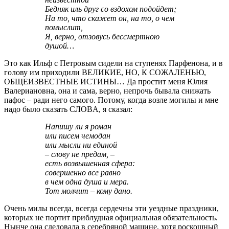
Бедняк иль друг со вздохом подойдет;
На то, что скажет он, на то, о чем
помыслит,
Я, верно, отзовусь бессмертною
душой…
Это как Ильф с Петровым сидели на ступенях Парфенона, и в
голову им приходили ВЕЛИКИЕ, НО, К СОЖАЛЕНЬЮ,
ОБЩЕИЗВЕСТНЫЕ ИСТИНЫ… Да простит меня Юлия
Валериановна, она и сама, верно, непрочь бывала снижать
пафос – ради него самого. Потому, когда возле могилы и мне
надо было сказать СЛОВA, я сказал:
Напишу ли я роман
или писем чемодан
или мысли ни единой
– слову не предам, –
есть возвышенная сфера:
совершенно все равно
в чем одна душа и мера.
Тот молчит – кому дано.
Очень милы всегда, всегда сердечны эти уездные праздники,
которых не портит приблудная официальная обязательность.
Нынче она следовала в серебряной машине, хотя роскошный