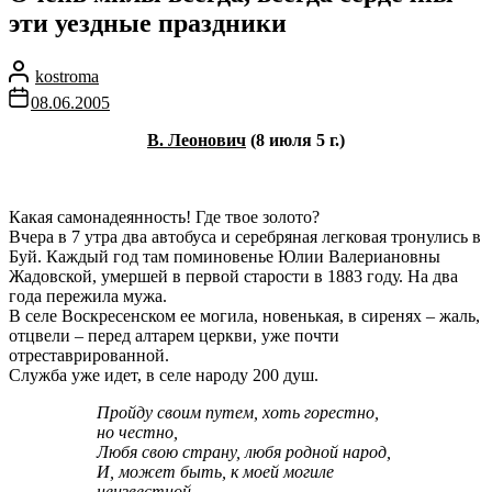
эти уездные праздники
kostroma
08.06.2005
В. Леонович
(8 июля 5 г.)
Какая самонадеянность! Где твое золото?
Вчера в 7 утра два автобуса и серебряная легковая тронулись в
Буй. Каждый год там поминовенье Юлии Валериановны
Жадовской, умершей в первой старости в 1883 году. На два
года пережила мужа.
В селе Воскресенском ее могила, новенькая, в сиренях – жаль,
отцвели – перед алтарем церкви, уже почти
отреставрированной.
Служба уже идет, в селе народу 200 душ.
Пройду своим путем, хоть горестно,
но честно,
Любя свою страну, любя родной народ,
И, может быть, к моей могиле
неизвестной