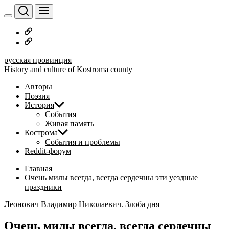
Перейти
к
содержимому
Русское
дворянство
Наши
авторы
русская провинция
History and culture of Kostroma county
Авторы
Поэзия
История
События
Живая память
Кострома
События и проблемы
Reddit-форум
Главная
Очень милы всегда, всегда сердечны эти уездные
праздники
Леонович Владимир Николаевич. Злоба дня
Очень милы всегда, всегда сердечны