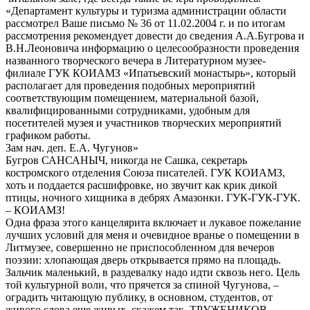
«Департамент культуры и туризма администрации области
рассмотрел Ваше письмо № 36 от 11.02.2004 г. и по итогам
рассмотрения рекомендует довести до сведения А.А.Бугрова и
В.Н.Леоновича информацию о целесообразности проведения
названного творческого вечера в Литературном музее-
филиале ГУК КОИАМЗ «Ипатьевский монастырь», который
располагает для проведения подобных мероприятий
соответствующим помещением, материальной базой,
квалифицированными сотрудниками, удобным для
посетителей музея и участников творческих мероприятий
графиком работы.
Зам нач. деп. Е.А. Чугунов»
Бугров САНСАНЫЧ, никогда не Сашка, секретарь
костромского отделения Союза писателей. ГУК КОИАМЗ,
хоть и поддается расшифровке, но звучит как крик дикой
птицы, ночного хищника в дебрях Амазонки. ГУК-ГУК-ГУК.
– КОИАМЗ!
Одна фраза этого канцелярита включает и лукавое пожелание
лучших условий для меня и очевидное вранье о помещении в
Литмузее, совершенно не приспособленном для вечеров
поэзии: хлопающая дверь открывается прямо на площадь.
Зальчик маленький, в раздевалку надо идти сквозь него. Цель
той культурной воли, что прячется за спиной Чугунова, –
оградить читающую публику, в основном, студентов, от
живого слова еще живых, скажем так, ТРУЖЕНИКОВ