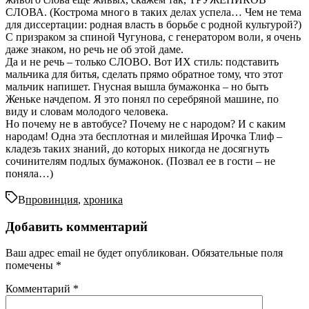
СЛОВА. (Кострома много в таких делах успела… Чем не тема
для диссертации: родная власть в борьбе с родной культурой?)
С призраком за спиной Чугунова, с генератором воли, я очень
даже знаком, но речь не об этой даме.
Да и не речь – только СЛОВО. Вот ИХ стиль: подставить
мальчика для битья, сделать прямо обратное тому, что этот
мальчик напишет. Гнусная вышла бумажонка – но быть
Женьке начдепом. Я это понял по серебряной машине, по
виду и словам молодого человека.
Но почему не в автобусе? Почему не с народом? И с каким
народам! Одна эта бесплотная и милейшая Ирочка Тлиф –
кладезь таких знаний, до которых никогда не досягнуть
сочинителям подлых бумажонок. (Позвал ее в гости – не
поняла…)
В
провинция
,
хроника
Добавить комментарий
Ваш адрес email не будет опубликован.
Обязательные поля
помечены
*
Комментарий
*