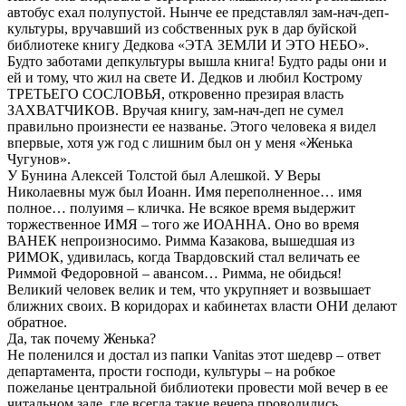
автобус ехал полупустой. Нынче ее представлял зам-нач-деп-
культуры, вручавший из собственных рук в дар буйской
библиотеке книгу Дедкова «ЭТА ЗЕМЛИ И ЭТО НЕБО».
Будто заботами депкультуры вышла книга! Будто рады они и
ей и тому, что жил на свете И. Дедков и любил Кострому
ТРЕТЬЕГО СОСЛОВЬЯ, откровенно презирая власть
ЗАХВАТЧИКОВ. Вручая книгу, зам-нач-деп не сумел
правильно произнести ее названье. Этого человека я видел
впервые, хотя уж год с лишним был он у меня «Женька
Чугунов».
У Бунина Алексей Толстой был Алешкой. У Веры
Николаевны муж был Иоанн. Имя переполненное… имя
полное… полуимя – кличка. Не всякое время выдержит
торжественное ИМЯ – того же ИОАННА. Оно во время
ВАНЕК непроизносимо. Римма Казакова, вышедшая из
РИМОК, удивилась, когда Твардовский стал величать ее
Риммой Федоровной – авансом… Римма, не обидься!
Великий человек велик и тем, что укрупняет и возвышает
ближних своих. В коридорах и кабинетах власти ОНИ делают
обратное.
Да, так почему Женька?
Не поленился и достал из папки Vanitas этот шедевр – ответ
департамента, прости господи, культуры – на робкое
пожеланье центральной библиотеки провести мой вечер в ее
читальном зале, где всегда такие вечера проводились.