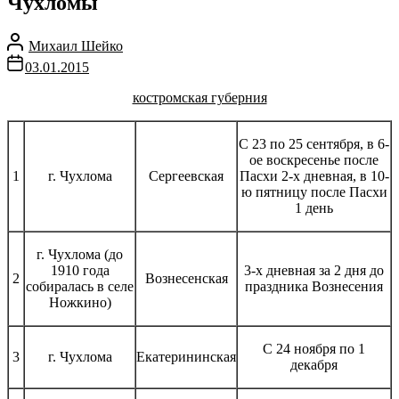
Чухломы
Михаил Шейко
03.01.2015
костромская губерния
С 23 по 25 сентября, в 6-
ое воскресенье после
1
г. Чухлома
Сергеевская
Пасхи 2-х дневная, в 10-
ю пятницу после Пасхи
1 день
г. Чухлома (до
1910 года
3-х дневная за 2 дня до
2
Вознесенская
собиралась в селе
праздника Вознесения
Ножкино)
С 24 ноября по 1
3
г. Чухлома
Екатерининская
декабря