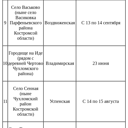
Село Васьково
(ныне село
Васиковка
9
Парфеньевского
Воздвиженская
С 13 по 14 сентября
района
Костромсой
области)
Городище на Иде
(рядом с
10
деревней Чертово
Владимирская
23 июня
Чухломского
района)
Село Сенная
(ныне
Чухломский
11
Успенская
С 14 по 15 августа
район
Костромской
области)