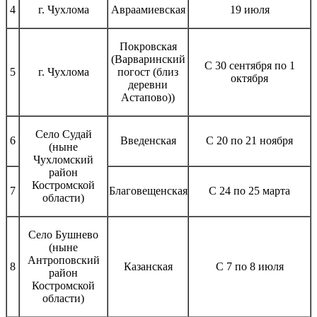
4
г. Чухлома
Авраамиевская
19 июля
Покровская
(Варваринский
С 30 сентября по 1
5
г. Чухлома
погост (близ
октября
деревни
Астапово))
Село Судай
6
Введенская
С 20 по 21 ноября
(ныне
Чухломский
район
Костромской
7
Благовещенская
С 24 по 25 марта
области)
Село Бушнево
(ныне
Антроповский
8
Казанская
С 7 по 8 июля
район
Костромской
области)