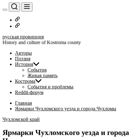
Перейти
к
содержимому
Русское
дворянство
Наши
авторы
русская провинция
History and culture of Kostroma county
Авторы
Поэзия
История
События
Живая память
Кострома
События и проблемы
Reddit-форум
Главная
Ярмарки Чухломского уезда и города Чухломы
Чухломской край
Ярмарки Чухломского уезда и города