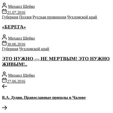
Михаил Шейко
21.07.2016
Губерния
Поэзия
Русская провинция
Чухломской край
«БЕРЕГА»
Михаил Шейко
30.06.2016
Губерния
Чухломской край
ЭТО НУЖНО — НЕ МЕРТВЫМ! ЭТО НУЖНО
ЖИВЫМ!..
Михаил Шейко
27.06.2016
Навигация
Предыдущая
запись:
по
В.А. Дудин. Православные приходы в Чалове
записям
Следующая
запись: