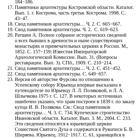
184−186.
Памятники архитектуры Костромской области. Каталог.
Вып. 1. г. Кострома, часть третья. Кострома. 1998. С.
43−47.
Свод памятников архитектуры… Ч. 2. С. 665−667.
Свод памятников архитектуры. Ч. 2. С. 619−623.
Ратшин А. Полное собрание исторических сведений
о всех бывших в древности и ныне существующих
монастырях и примечательных церквях в России. М.,
1852. С. 157−159; Известия Императорской
Археологической Комиссии. Вып. 31. (Вопросы
реставрации. Вып. 3). СПб., 1909. С. 210−214.
Свод памятников архитектуры… Ч. 2. С. 451−452.
Свод памятников архитектуры. С. 649−657.
Версия об авторстве Фурсова по отношению к
Успенскому собору Юрьевца впервые высказана в
путеводителе по Юрьевцу Л. Л. Поляковой, и Л. А.
Шлычкова 1975 г. С. 127. В некоторых источниках
ошибочно указано, что храм построен в 1839 г. по заказу
купца И. В. Полякова. См.: Свод памятников
архитектуры… Ч. 3. С. 734; Купеческое строительство
Ивановской области. Каталог. Вып. 3. М., 2004. С. 233.
Эти сведения относятся к юрьевецкой церкви
Сошествия Святого Духа и содержатся в Рукописи Б. В.
Ширяева. Юрьевец. 1912−1917. С. 61, хранящейся в