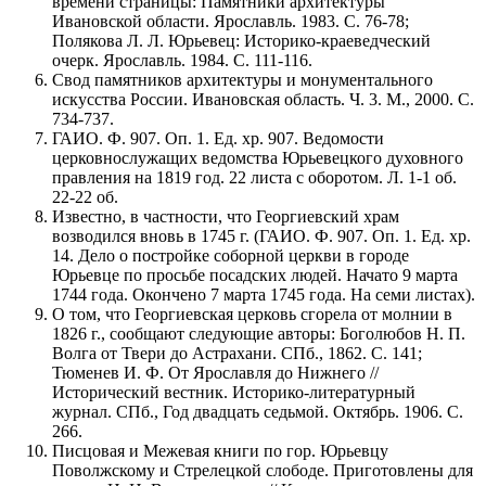
времени страницы: Памятники архитектуры
Ивановской области. Ярославль. 1983. С. 76-78;
Полякова Л. Л. Юрьевец: Историко-краеведческий
очерк. Ярославль. 1984. С. 111-116.
Свод памятников архитектуры и монументального
искусства России. Ивановская область. Ч. 3. М., 2000. С.
734-737.
ГАИО. Ф. 907. Оп. 1. Ед. хр. 907. Ведомости
церковнослужащих ведомства Юрьевецкого духовного
правления на 1819 год. 22 листа с оборотом. Л. 1-1 об.
22-22 об.
Известно, в частности, что Георгиевский храм
возводился вновь в 1745 г. (ГАИО. Ф. 907. Оп. 1. Ед. хр.
14. Дело о постройке соборной церкви в городе
Юрьевце по просьбе посадских людей. Начато 9 марта
1744 года. Окончено 7 марта 1745 года. На семи листах).
О том, что Георгиевская церковь сгорела от молнии в
1826 г., сообщают следующие авторы: Боголюбов Н. П.
Волга от Твери до Астрахани. СПб., 1862. С. 141;
Тюменев И. Ф. От Ярославля до Нижнего //
Исторический вестник. Историко-литературный
журнал. СПб., Год двадцать седьмой. Октябрь. 1906. С.
266.
Писцовая и Межевая книги по гор. Юрьевцу
Поволжскому и Стрелецкой слободе. Приготовлены для