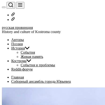
Перейти
к
содержимому
Русское
дворянство
Наши
авторы
русская провинция
History and culture of Kostroma county
Авторы
Поэзия
История
События
Живая память
Кострома
События и проблемы
Reddit-форум
Главная
Соборный ансамбль города Юрьевец