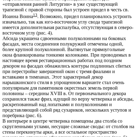
«отправления ранней Литургии» в уже существующей
трапезной с правой стороны был устроен придел в честь св.
13
Иоанна Воина
. Возможно, придел планировалось устроить
изначально, так как юго-восточном углу свода трапезной
имеется дополнительная распалубка, отсутствующая в северо-
восточном углу (рис. 4).
Абсида украшена сдвоенными полуколоннами на боковых
фасадах, места соединения полукружий отмечены одной,
более крупной полуколонной. Вытянутые прямоугольные
окна фланкированы тонкими колонками. При проводимых в
настоящее время реставрационных работах под поздним
декором на фасадах обнажились контуры подлинных сбитых
при перестройке завершений окон с тремя фиалами и
вставками в тимпанах. Этот характерный декор
нарышкинского стиля в упрощенном варианте стал очень
популярным для памятников окрестных земель первой
половины – середины XVIII в. От первоначального декора
сохранился также фриз, идущий по верху четверика и абсиды,
раскрепованный над лопатками и полуколоннами и
представляющий собой ряд сухариков, нескольких уступов и
поребрика (рис. 6).
В интерьере в центре четверика помещены два столба со
скругленными углами, несущие сложные своды: от столбов на
стены перекинуты арки, а все остальное пространство