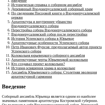
Введение
Историческая справка о соборном ансамбле
Деревянный Входоиерусалимский соборный храм
По сведениям Писцовой книги о Входоиерусалимской
церкви
Архитектура и внутреннее убранство
Входоиерусалимского собора
Перестройка собора Входоиерусалимского собора
Входоиерусалимский собор после перестройки
История Успенского собора в Юрьевце
Архитектурные особенности Успенского собора
Петр Иванович Фурсов: предполагаемый автор проекта
Успенского собора
Колокольня юрьевецкого соборного ансамбля
Архитектурные черты Юрьевецкой колокольни
Кто создавал проект колокольни?
История освящения храма в колокольне
Ансамбль Юрьевецкого собора: Столетняя эволюция
архитектурной гармонии
Введение
Соборный ансамбль Юрьевца является одним из наиболее
значимых памятников архитектуры Костромской губернии.
Он включает в себя Входоиерусалимский собор, Успенский