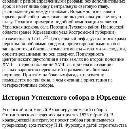
сводами с разнонаправленными ребрами без дополнительных
арок и имеет лишь одну центральную световую главу,
расположенную между столбами. Возможно, изначально
юрьевецкий собор также имел лишь центральную световую
главу. Поздним примером подобной композиции является
Успенская церковь села Порздни Лухского район Ивановской
области (ранее Юрьевецкий уезд Костромской губернии),
22
возведенная в 1751 г.
Центральный неф двустолпного храма
перекрыт коробовыми сводами, ориентированными по оси
запад-восток, а боковые компартименты – такими же сводами,
ориентированными по оси север-юг. Популярность
центрического двустолпия в этих землях во второй половине
XVII — первой половине XVIII ст. привела к созданию
разных вариантов перекрытий и размещения боковых
порталов. При этом на боковых фасадах неизменно
помещается по три окна, в чем очевидна ориентация на
четырехстолпные соборы.
История Успенского собора в Юрьевце
Успенский или Новый Входоиерусалимский собор в
Статистических сведениях датируется 1833 г. (рис. 8). В
краеведческой литературе проект собора приписывается
губернскому архитектору
П.И. Фурсову
, а датой строительства