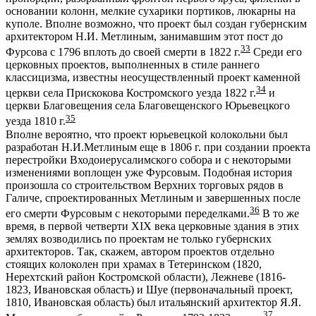
основании колонн, мелкие сухарики портиков, люкарны на
куполе. Вполне возможно, что проект был создан губернским
архитектором Н.И. Метлиным, занимавшим этот пост до
33
Фурсова с 1796 вплоть до своей смерти в 1822 г.
Среди его
церковных проектов, выполненных в стиле раннего
классицизма, известны неосуществленный проект каменной
34
церкви села Прискокова Костромского уезда 1822 г.
и
церкви Благовещения села Благовещенского Юрьевецкого
35
уезда 1810 г.
Вполне вероятно, что проект юрьевецкой колокольни был
разработан Н.И.Метлиным еще в 1806 г. при создании проекта
перестройки Входоиерусалимского собора и с некоторыми
изменениями воплощен уже Фурсовым. Подобная история
произошла со строительством Верхних торговых рядов в
Галиче, спроектированных Метлиным и завершенных после
36
его смерти Фурсовым с некоторыми переделками.
В то же
время, в первой четверти XIX века церковные здания в этих
землях возводились по проектам не только губернских
архитекторов. Так, скажем, автором проектов отдельно
стоящих колоколен при храмах в Тетеринском (1820,
Нерехтский район Костромской области), Лежневе (1816-
1823, Ивановская область) и Шуе (первоначальный проект,
1810, Ивановская область) был итальянский архитектор Я.Я.
37