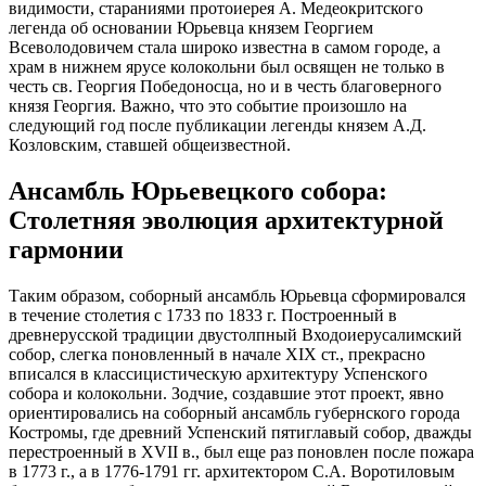
видимости, стараниями протоиерея А. Медеокритского
легенда об основании Юрьевца князем Георгием
Всеволодовичем стала широко известна в самом городе, а
храм в нижнем ярусе колокольни был освящен не только в
честь св. Георгия Победоносца, но и в честь благоверного
князя Георгия. Важно, что это событие произошло на
следующий год после публикации легенды князем А.Д.
Козловским, ставшей общеизвестной.
Ансамбль Юрьевецкого собора:
Столетняя эволюция архитектурной
гармонии
Таким образом, соборный ансамбль Юрьевца сформировался
в течение столетия с 1733 по 1833 г. Построенный в
древнерусской традиции двустолпный Входоиерусалимский
собор, слегка поновленный в начале XIX ст., прекрасно
вписался в классицистическую архитектуру Успенского
собора и колокольни. Зодчие, создавшие этот проект, явно
ориентировались на соборный ансамбль губернского города
Костромы, где древний Успенский пятиглавый собор, дважды
перестроенный в XVII в., был еще раз поновлен после пожара
в 1773 г., а в 1776-1791 гг. архитектором С.А. Воротиловым