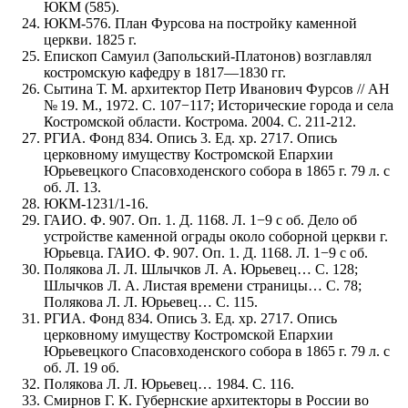
ЮКМ (585).
ЮКМ-576. План Фурсова на постройку каменной
церкви. 1825 г.
Епископ Самуил (Запольский-Платонов) возглавлял
костромскую кафедру в 1817—1830 гг.
Сытина Т. М. архитектор Петр Иванович Фурсов // АН
№ 19. М., 1972. С. 107−117; Исторические города и села
Костромской области. Кострома. 2004. С. 211-212.
РГИА. Фонд 834. Опись 3. Ед. хр. 2717. Опись
церковному имуществу Костромской Епархии
Юрьевецкого Спасовходенского собора в 1865 г. 79 л. с
об. Л. 13.
ЮКМ-1231/1-16.
ГАИО. Ф. 907. Оп. 1. Д. 1168. Л. 1−9 с об. Дело об
устройстве каменной ограды около соборной церкви г.
Юрьевца. ГАИО. Ф. 907. Оп. 1. Д. 1168. Л. 1−9 с об.
Полякова Л. Л. Шлычков Л. А. Юрьевец… С. 128;
Шлычков Л. А. Листая времени страницы… С. 78;
Полякова Л. Л. Юрьевец… С. 115.
РГИА. Фонд 834. Опись 3. Ед. хр. 2717. Опись
церковному имуществу Костромской Епархии
Юрьевецкого Спасовходенского собора в 1865 г. 79 л. с
об. Л. 19 об.
Полякова Л. Л. Юрьевец… 1984. С. 116.
Смирнов Г. К. Губернские архитекторы в России во