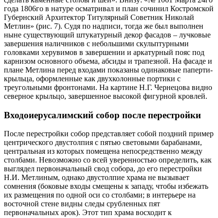
года 1806го в натуре осматривал и план сочинил Костромской
Губернский Архитектор Титулярный Советник Николай
Метлин» (рис. 7). Судя по надписи, тогда же был выполнен
ныне существующий штукатурный декор фасадов – лучковые
завершения наличников с небольшими скульптурными
головками херувимов в завершении и аркатурный пояс под
карнизом основного объема, абсиды и трапезной. На фасаде и
плане Метлина перед входами показаны одинаковые паперти-
крыльца, оформленные как двухколонные портики с
треугольными фронтонами. На картине Н.Г. Чернецова видно
северное крыльцо, завершенное высокой фигурной кровлей.
Входоиерусалимский собор после перестройки
После перестройки собор представляет собой поздний пример
центрического двустолпия с пятью световыми барабанами,
центральная из которых помещена непосредственно между
столбами. Невозможно со всей уверенностью определить, как
выглядел первоначальный свод собора, до его перестройки
Н.И. Метлиным, однако двустолпие храма не вызывает
сомнения (боковые входы смещены к западу, чтобы избежать
их размещения по одной оси со столбами; в интерьере на
восточной стене видны следы срубленных пят
первоначальных арок). Этот тип храма восходит к