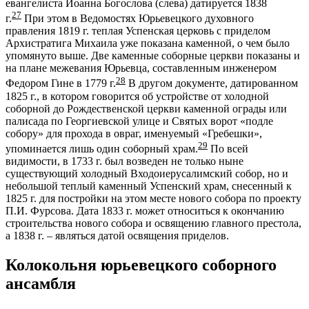
евангелиста Иоанна Богослова (слева) датируется 1838
27
г.
При этом в Ведомостях Юрьевецкого духовного
правления 1819 г. теплая Успенская церковь с приделом
Архистратига Михаила уже показана каменной, о чем было
упомянуто выше. Две каменные соборные церкви показаны и
на плане межевания Юрьевца, составленным инженером
28
Федором Гине в 1779 г.
В другом документе, датированном
1825 г., в котором говорится об устройстве от холодной
соборной до Рождественской церкви каменной ограды или
палисада по Георгиевской улице и Святых ворот «подле
собору» для прохода в овраг, именуемый «Гребешки»,
29
упоминается лишь один соборный храм.
По всей
видимости, в 1733 г. был возведен не только ныне
существующий холодный Входоиерусалимский собор, но и
небольшой теплый каменный Успенский храм, снесенный к
1825 г. для постройки на этом месте нового собора по проекту
П.И. Фурсова. Дата 1833 г. может относиться к окончанию
строительства нового собора и освящению главного престола,
а 1838 г. – являться датой освящения приделов.
Колокольня юрьевецкого соборного
ансамбля