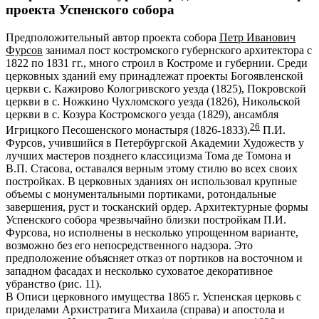
проекта Успенского собора
Предположительный автор проекта собора
Петр Иванович
Фурсов
занимал пост костромского губернского архитектора с
1822 по 1831 гг., много строил в Костроме и губернии. Среди
церковных зданий ему принадлежат проекты Богоявленской
церкви с. Кажирово Кологривского уезда (1825), Покровской
церкви в с. Ножкино Чухломского уезда (1826), Никольской
церкви в с. Козура Костромского уезда (1829), ансамбля
26
Игрицкого Песошенского монастыря (1826-1833).
П.И.
Фурсов, учившийся в Петербургской Академии Художеств у
лучших мастеров позднего классицизма Тома де Томона и
В.П. Стасова, оставался верным этому стилю во всех своих
постройках. В церковных зданиях он использовал крупные
объемы с монументальными портиками, ротондальные
завершения, руст и тосканский ордер. Архитектурные формы
Успенского собора чрезвычайно близки постройкам П.И.
Фурсова, но исполнены в несколько упрощенном варианте,
возможно без его непосредственного надзора. Это
предположение объясняет отказ от портиков на восточном и
западном фасадах и несколько суховатое декоративное
убранство (рис. 11).
В Описи церковного имущества 1865 г. Успенская церковь с
приделами Архистратига Михаила (справа) и апостола и