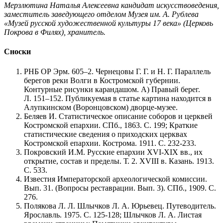
Мерзлютина Наталья Алексеевна кандидат искусствоведения,
заместитель заведующего отделом Музея им. А. Рублева
«Музей русской художественной культуры 17 века» (Церковь
Покрова в Филях), хранитель.
Сноски
РНБ ОР Эрм. 605–2. Чернецовы Г. Г. и Н. Г. Параллель
берегов реки Волги в Костромской губернии.
Контурные рисунки карандашом. А) Правый берег.
Л. 151–152. Публикуемая в статье картина находится в
Алупкинском (Воронцовском) дворце-музее.
Беляев И. Статистическое описание соборов и церквей
Костромской епархии. СПб., 1863. С. 199; Краткие
статистические сведения о приходских церквах
Костромской епархии. Кострома. 1911. С. 232-233.
Покровский И.М. Русские епархии XVI-XIX вв., их
открытие, состав и пределы. Т. 2. XVIII в. Казань. 1913.
С. 533.
Известия Императорской археологической комиссии.
Вып. 31. (Вопросы реставрации. Вып. 3). СПб., 1909. С.
276.
Полякова Л. Л. Шлычков Л. А. Юрьевец. Путеводитель.
Ярославль. 1975. С. 125-128; Шлычков Л. А. Листая