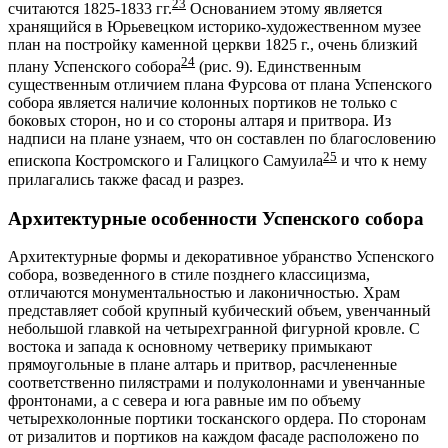
23
считаются 1825-1833 гг.
Основанием этому является
хранящийся в Юрьевецком историко-художественном музее
план на постройку каменной церкви 1825 г., очень близкий
24
плану Успенского собора
(рис. 9). Единственным
существенным отличием плана Фурсова от плана Успенского
собора является наличие колонных портиков не только с
боковых сторон, но и со стороны алтаря и притвора. Из
надписи на плане узнаем, что он составлен по благословению
25
епископа Костромского и Галицкого Самуила
и что к нему
прилагались также фасад и разрез.
Архитектурные особенности Успенского собора
Архитектурные формы и декоративное убранство Успенского
собора, возведенного в стиле позднего классицизма,
отличаются монументальностью и лаконичностью. Храм
представляет собой крупный кубический объем, увенчанный
небольшой главкой на четырехгранной фигурной кровле. С
востока и запада к основному четверику примыкают
прямоугольные в плане алтарь и притвор, расчлененные
соответственно пилястрами и полуколоннами и увенчанные
фронтонами, а с севера и юга равные им по объему
четырехколонные портики тосканского ордера. По сторонам
от ризалитов и портиков на каждом фасаде расположено по