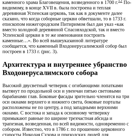
12
каменного храма Благовещения, возведенного в 1700 г.
По-
видимому, в конце XVII в. была построена и теплая
деревянная Успенская церковь, так как в документе далее
сказано, что когда соборные церкви обветшали, то в 1733 г.
епископом нижегородским Питиримом был дан указ «как
вместо холодной деревянной Спасовходской, так и вместо
Успенской церкви в те же именования построить
каменные…». Во всей вышеуказанной литературе
сообщается, что каменный Входоиерусалимский собор был
построен в 1733 г. (рис. 3).
Архитектура и внутреннее убранство
Входоиерусалимского собора
Высокий двусветный четверик с огибающими лопатками
вытянут по продольной оси и увенчан пятью световыми
барабанами глав. Боковые фасады зрительно членятся на три
оси окнами верхнего и нижнего света, боковые порталы
расположены не по центру, а под западными верхними
окнами. С востока и запада к основному четверику
примыкают равные по ширине трехчастная абсида и
трапезная, возведенная, по всей видимости, одновременно с
собором. Известно, что в 1786 г. по прошению церковного
старосты Николая Сухова и приходских людей для