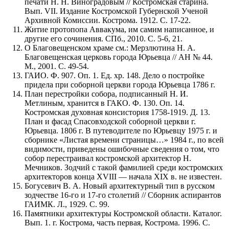
печати Н. Н. Виноградовым // Костромская старина.
Вып. VII. Издание Костромской Губернской Ученой
Архивной Комиссии. Кострома. 1912. С. 17-22.
Житие протопопа Аввакума, им самим написанное, и
другие его сочинения. СПб., 2010. С. 5-6, 21.
О Благовещенском храме см.: Мерзлютина Н. А.
Благовещенская церковь города Юрьевца // АН № 44.
М., 2001. С. 49-54.
ГАИО. Ф. 907. Оп. 1. Ед. хр. 148. Дело о постройке
придела при соборной церкви города Юрьевца 1786 г.
План перестройки собора, подписанный Н. И.
Метлиным, хранится в ГАКО. Ф. 130. Оп. 14.
Костромская духовная консистория 1758-1919. Д. 13.
План и фасад Спасовходской соборной церкви г.
Юрьевца. 1806 г. В путеводителе по Юрьевцу 1975 г. и
сборнике «Листая времени страницы…» 1984 г., по всей
видимости, приведены ошибочные сведения о том, что
собор перестраивал костромской архитектор Н.
Мечников. Зодчий с такой фамилией среди костромских
архитекторов конца XVIII — начала XIX в. не известен.
Богусевич В. А. Новый архитектурный тип в русском
зодчестве 16-го и 17-го столетий // Сборник аспирантов
ГАИМК. Л., 1929. С. 99.
Памятники архитектуры Костромской области. Каталог.
Вып. 1. г. Кострома, часть первая, Кострома. 1996. С.