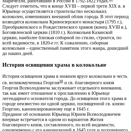
Маричелли, работавший в России в 1792-1822 годах.
Следует отметить, что в конце XVIII – первой трети XIX в. в
Юрьевце осуществляется строительство нескольких
колоколен, изменивших внешний облик города. В этот период
возводятся колокольни Кривоезерского монастыря (1795 г.),
Преображенского и Рождественского храмов (конец XVIII в.),
Богоявленской церкви (1810 г.). Колокольня Казанской
церкви, наиболее близкая соборной по стилю, строится, по
всей видимости, в 1820-е гг. К сожалению, соборная
колокольня – единственный памятник этого жанра, дошедший
до наших дней.
История освящения храма в колокольне
История освящения храма в нижнем ярусе колокольни в честь
38
св. великомученика Георгия
и св. благоверного князя
Георгия Всеволодовича заслуживает отдельного внимания,
так как имеет отношение к прославлению в Юрьевце
легендарного основателя города. До освящения этого храма в
городе неизвестно ни одной церкви, посвященной св. князю
Георгию, канонизированному еще в 1645 г.
Предание об основании Юрьевца Юрием Всеволодовичем
впервые встречается в одном из вариантов Жития
благоверного князя, составленного, по всей видимости,
одновременно с его канонизацией в 1645 году и получившего