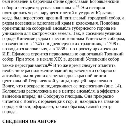
был возведен в барочном стиле одноглавый Богоявленский
41
собор и четырехъярусная колокольня.
Эта история
повторилась через пару десятилетий в уездном Юрьевце,
когда был перестроен древний пятиглавый городской собор, а
рядом возведены одноглавый храм и колокольня. Подобная
ориентация на соборный ансамбль губернского города не
уникальна для костромских земель. Так, в соседнем уездном
городе Кинешме рядом с шестистолпным Успенским собором,
возведенным в 1745 г. в древнерусских традициях, в 1798 г.
возводится колокольня, а в 1838 г. по проекту архитектора
И.Е. Ефимова строится первоначально одноглавый Троицкий
собор. При этом, в начале XIX в. древний Успенский собор
42
также перестраивается.
В то же время следует отметить
необычное расположение зданий юрьевецкого соборного
ансамбля, вытянувшихся четко вдоль красной линии
центральной Георгиевской улицы, идущей параллельно
Волге, что прекрасно подчеркивает ее перспективу (рис. 14).
Колокольня расположена не в центре ансамбля, а эффектно
вынесена вперед, на Соборную площадь. Она прекрасно
читается с Волги, с юрьевецких гор, и, находясь на главной
городской оси, оформляет, таким образом, самый центр
города.
СВЕДЕНИЯ ОБ АВТОРЕ