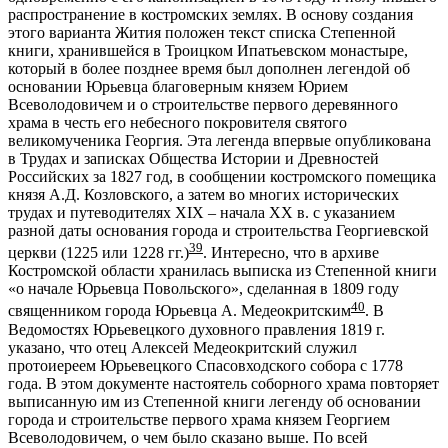
распространение в костромских землях. В основу создания
этого варианта Жития положен текст списка Степенной
книги, хранившейся в Троицком Ипатьевском монастыре,
который в более позднее время был дополнен легендой об
основании Юрьевца благоверным князем Юрием
Всеволодовичем и о строительстве первого деревянного
храма в честь его небесного покровителя святого
великомученика Георгия. Эта легенда впервые опубликована
в Трудах и записках Общества Истории и Древностей
Российских за 1827 год, в сообщении костромского помещика
князя А.Д. Козловского, а затем во многих исторических
трудах и путеводителях XIX – начала XX в. с указанием
разной даты основания города и строительства Георгиевской
39
церкви (1225 или 1228 гг.)
. Интересно, что в архиве
Костромской области хранилась выписка из Степенной книги
«о начале Юрьевца Повольского», сделанная в 1809 году
40
священником города Юрьевца А. Медеокритским
. В
Ведомостях Юрьевецкого духовного правления 1819 г.
указано, что отец Алексей Медеокритский служил
протоиереем Юрьевецкого Спасовходского собора с 1778
года. В этом документе настоятель соборного храма повторяет
выписанную им из Степенной книги легенду об основании
города и строительстве первого храма князем Георгием
Всеволодовичем, о чем было сказано выше. По всей