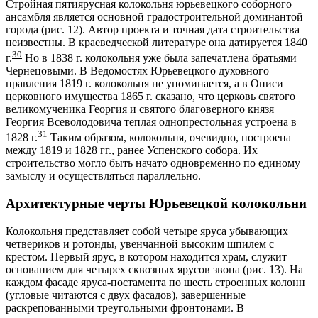
Стройная пятиярусная колокольня юрьевецкого соборного
ансамбля является основной градостроительной доминантой
города (рис. 12). Автор проекта и точная дата строительства
неизвестны. В краеведческой литературе она датируется 1840
30
г.
Но в 1838 г. колокольня уже была запечатлена братьями
Чернецовыми. В Ведомостях Юрьевецкого духовного
правления 1819 г. колокольня не упоминается, а в Описи
церковного имущества 1865 г. сказано, что церковь святого
великомученика Георгия и святого благоверного князя
Георгия Всеволодовича теплая однопрестольная устроена в
31
1828 г.
Таким образом, колокольня, очевидно, построена
между 1819 и 1828 гг., ранее Успенского собора. Их
строительство могло быть начато одновременно по единому
замыслу и осуществляться параллельно.
Архитектурные черты Юрьевецкой колокольни
Колокольня представляет собой четыре яруса убывающих
четвериков и ротонды, увенчанной высоким шпилем с
крестом. Первый ярус, в котором находится храм, служит
основанием для четырех сквозных ярусов звона (рис. 13). На
каждом фасаде яруса-постамента по шесть строенных колонн
(угловые читаются с двух фасадов), завершенные
раскрепованными треугольными фронтонами. В