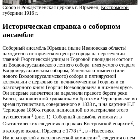
Собор и Рождественская церковь г. Юрьевец,
Костромской
губернии
1916 г.
Историческая справка о соборном
ансамбле
Соборный ансамбль Юрьевца (ныне Ивановская область)
находится в историческом центре города на пересечении
главной Георгиевской улицы и Торговой площади и состоит
из Входоиерусалимского летнего собора, именуемого старым
Входоиерусалимским собором, Успенского зимнего (или
нового Входоиерусалимского) собора и пятиярусной
колокольни с церковью св. великомученика Георгия и св.
благоверного князя Георгия Всеволодовича в нижнем ярусе.
Он впервые запечатлен на параллели правого берега реки
Волги, выполненной художниками братьями Чернецовыми во
время путешествия, совершенного в 1838 г., и на картине Н.Г.
Чернецова 1850-х годов, написанной по материалам этого
1
путешествия
(рис. 1). Соборный ансамбль упомянут в
2
Статистических сведениях о церквях Костромской епархии
,
3
в которую входил Юрьевец с 1778 г
., в «Известиях
4
Императорской археологической комиссии»
, сведения о нем