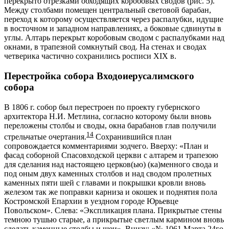
перекрыто отрезками обходящих коробовых сводов (рис. 5).
Между столбами помещен центральный световой барабан,
переход к которому осуществляется через распалубки, идущие
в восточном и западном направлениях, а боковые сдвинуты в
углы. Алтарь перекрыт коробовым сводом с распалубками над
окнами, в трапезной сомкнутый свод. На стенах и сводах
четверика частично сохранились росписи XIX в.
Перестройка собора Входоиерусалимского
собора
В 1806 г. собор был перестроен по проекту губернского
архитектора Н.И. Метлина, согласно которому были вновь
переложены столбы и своды, окна барабанов глав получили
14
стрельчатые очертания.
Сохранившийся план
сопровождается комментариями зодчего. Вверху: «План и
фасад соборной Спасовходской церкви с алтарем и трапезою
для сделания над настоящею церков(ью) (ка)менного свода и
под оным двух каменных столбов и над сводом пролетных
каменных пяти шей с главами и покрышки кровли вновь
железом так же поправки карниза и окошек и поднятия пола
Костромской Епархии в уездном городе Юрьевце
Повольском». Слева: «Экспликация плана. Прикрытые стены
темною тушью старые, а прикрытые светлым кармином вновь
сделать каменные столбы и шеи». Внизу: «№ 1061 Марта 24го