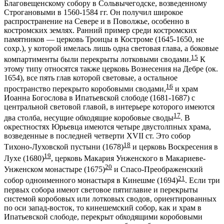
Благовещенскому собору в Сольвычегодске, возведенному
Строгановыми в 1560-1584 гг. Он получил широкое
распространение на Севере и в Поволжье, особенно в
костромских землях. Ранний пример среди костромских
памятников — церковь Троицы в Костроме (1645-1650, не
сохр.), у которой имелась лишь одна световая глава, а боковые
15
компартименты были перекрыты лотковыми сводами.
К
этому типу относятся также церковь Вознесения на Дебре (ок.
1654), все пять глав которой световые, а остальное
16
пространство перекрыто коробовыми сводами,
и храм
Иоанна Богослова в Ипатьевской слободе (1681-1687) с
центральной световой главой, в интерьере которого имеются
17
два столба, несущие обходящие коробовые своды
. В
окрестностях Юрьевца имеются четыре двустолпных храма,
возведенные в последней четверти XVII ст. Это собор
18
Тихоно-Луховской пустыни (1678)
и церковь Воскресения в
19
Лухе (1680)
, церковь Макария Унженского в Макариеве-
20
Унженском монастыре (1675)
и Спасо-Преображенский
21
собор одноименного монастыря в Кинешме (1694)
. Если три
первых собора имеют световое пятиглавие и перекрыты
системой коробовых или лотковых сводов, ориентированных
по оси запад-восток, то кинешемский собор, как и храм в
Ипатьевской слободе, перекрыт обходящими коробовыми