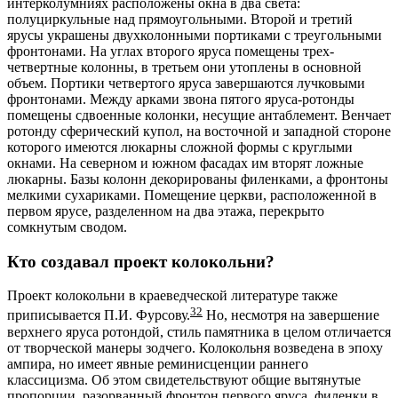
интерколумниях расположены окна в два света:
полуциркульные над прямоугольными. Второй и третий
ярусы украшены двухколонными портиками с треугольными
фронтонами. На углах второго яруса помещены трех-
четвертные колонны, в третьем они утоплены в основной
объем. Портики четвертого яруса завершаются лучковыми
фронтонами. Между арками звона пятого яруса-ротонды
помещены сдвоенные колонки, несущие антаблемент. Венчает
ротонду сферический купол, на восточной и западной стороне
которого имеются люкарны сложной формы с круглыми
окнами. На северном и южном фасадах им вторят ложные
люкарны. Базы колонн декорированы филенками, а фронтоны
мелкими сухариками. Помещение церкви, расположенной в
первом ярусе, разделенном на два этажа, перекрыто
сомкнутым сводом.
Кто создавал проект колокольни?
Проект колокольни в краеведческой литературе также
32
приписывается П.И. Фурсову.
Но, несмотря на завершение
верхнего яруса ротондой, стиль памятника в целом отличается
от творческой манеры зодчего. Колокольня возведена в эпоху
ампира, но имеет явные реминисценции раннего
классицизма. Об этом свидетельствуют общие вытянутые
пропорции, разорванный фронтон первого яруса, филенки в