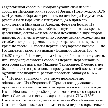
О деревянной соборной Входоиерусалимской церкви
сообщает Писцовая книга города Юрьевца Поволжского 1676
г.: «Церковь соборная деревянная, во имя Входа Иерусалима,
рублена на четыре угла с прирубами, да в приделах
архистратига Михаила да Алексея, Человека Божия. На
церкви пять глав круглые, обиты чешуею, на главах кресты
деревянные, обиты железом белым немецким; с двух сторон
паперть, от паперти рундук; по стороне церкви колокольня на
столбах; покрыта церковь и алтарь и трапеза, и паперть, и
крыльцо тесом… Строена церковь Государевою казною. … по
Государевой грамоте из приказу Большого Дворца 136-го
10
(1628) году».
По сведениям «Писцовой книги» получается,
что Входоиерусалимская соборная церковь первоначально
построена еще при царе Михаиле Федоровиче. Именно в нее
был поставлен в протопопы и прослужил в ней восемь недель
будущий предводитель раскола протопоп Аввакум в 1652
11
г.
По всей видимости, она также неоднократно
обновлялась. Из «Ведомостей Юрьевецкого духовного
правления» узнаем, что она возводилась вновь при воеводе
Иване Иванове по просьбе юрьевецкого земского старосты
Фомы Ситникова и всех посадских людей в 7194 (1686) г.
Интересно, что упомянутый в источнике Фома Климентьевич
Ситников был впоследствии заказчиком первого юрьевецкого