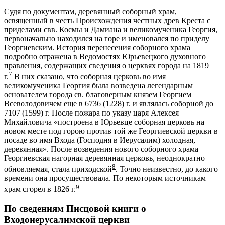
Судя по документам, деревянный соборный храм,
освященный в честь Происхождения честных древ Креста с
приделами свв. Космы и Дамиана и великомученика Георгия,
первоначально находился на горе и именовался по приделу
Георгиевским. История перенесения соборного храма
подробно отражена в Ведомостях Юрьевецкого духовного
правления, содержащих сведения о церквях города на 1819
7
г.
В них сказано, что соборная церковь во имя
великомученика Георгия была возведена легендарным
основателем города св. благоверным князем Георгием
Всеволодовичем еще в 6736 (1228) г. и являлась соборной до
7107 (1599) г. После пожара по указу царя Алексея
Михайловича «построена в Юрьевце соборная церковь на
новом месте под горою против той же Георгиевской церкви в
посаде во имя Входа (Господня в Иерусалим) холодная,
деревянная». После возведения нового соборного храма
Георгиевская нагорная деревянная церковь, неоднократно
8
обновляемая, стала приходской
. Точно неизвестно, до какого
времени она просуществовала. По некоторым источникам
9
храм сгорел в 1826 г.
По сведениям Писцовой книги о
Входоиерусалимской церкви