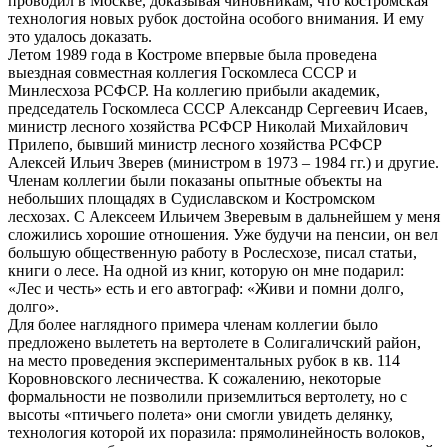
проводил в Москве, доказывая чиновникам, что костромская
технология новых рубок достойна особого внимания. И ему
это удалось доказать.
Летом 1989 года в Костроме впервые была проведена
выездная совместная коллегия Госкомлеса СССР и
Минлесхоза РСФСР. На коллегию прибыли академик,
председатель Госкомлеса СССР Александр Сергеевич Исаев,
министр лесного хозяйства РСФСР Николай Михайлович
Прилепо, бывший министр лесного хозяйства РСФСР
Алексей Ильич Зверев (министром в 1973 – 1984 гг.) и другие.
Членам коллегии были показаны опытные объекты на
небольших площадях в Судиславском и Костромском
лесхозах. С Алексеем Ильичем Зверевым в дальнейшем у меня
сложились хорошие отношения. Уже будучи на пенсии, он вел
большую общественную работу в Рослесхозе, писал статьи,
книги о лесе. На одной из книг, которую он мне подарил:
«Лес и честь» есть и его автограф: «Живи и помни долго,
долго».
Для более наглядного примера членам коллегии было
предложено вылететь на вертолете в Солигаличский район,
на место проведения экспериментальных рубок в кв. 114
Коровновского лесничества. К сожалению, некоторые
формальности не позволили приземлиться вертолету, но с
высоты «птичьего полета» они смогли увидеть делянку,
технология которой их поразила: прямолинейность волоков,