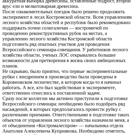
аккуратная выборка древесины, оставленные подрост, второй
ярус ели и мелкотоварная древесина.
После ознакомительных поездок было решено продолжить
эксперимент в лесах Костромской области. Всем управлениям
лесного хозяйства областей и республик было рекомендовано
поддержать почин солигаличан — костромичей по
проведению реконструктивных рубок на местах, а
управлению лесного хозяйства Костромской области
подготовить ряд опытных участков для проведения
Всероссийского семинара-совещания. У работников лесного
хозяйства области, ученых ЛОС открывались большие
возможности для претворения в жизнь своих амбициозных
планов.
Не скрываю, было приятно, что первые экспериментальные
рубки с внедрением в производство были проведены в
Коровновском лесничестве, в котором когда-то я начинал
работать. А все, кто был задействован в эксперименте,
ответственно отнеслись к поставленной задаче.
Сразу после коллегии мы активно приступили к подготовке
Всероссийского семинара: необходимо было подобрать ряд
насаждений, в которых предполагалось провести рубку с
различными приемами. Ответственными в подготовке таких
объектов от управления лесного хозяйства назначили меня, а
от объединения «Костромалеспром» — начальника отдела
Анатолия Алексеевича Куприянова. Необходимо отметить,