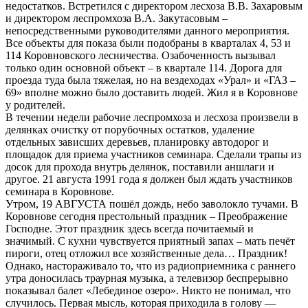
недостатков. Встретился с директором лесхоза В.В. Захаровым
и директором леспромхоза В.А. Закутасовым –
непосредственными руководителями данного мероприятия.
Все объекты для показа были подобраны в кварталах 4, 53 и
114 Коровновского лесничества. Озабоченность вызывал
только один основной объект – в квартале 114. Дорога для
проезда туда была тяжелая, но на вездеходах «Урал» и «ГАЗ –
69» вполне можно было доставить людей. Жил я в Коровнове
у родителей.
В течении недели рабочие леспромхоза и лесхоза произвели в
делянках очистку от порубочных остатков, удаление
отдельных зависших деревьев, планировку автодорог и
площадок для приема участников семинара. Сделали трапы из
досок для прохода внутрь делянок, поставили аншлаги и
другое. 21 августа 1991 года я должен был ждать участников
семинара в Коровнове.
Утром, 19 АВГУСТА пошёл дождь, небо заволокло тучами. В
Коровнове сегодня престольный праздник – Преображение
Господне. Этот праздник здесь всегда почитаемый и
значимый. С кухни чувствуется приятный запах – мать печёт
пироги, отец отложил все хозяйственные дела… Праздник!
Однако, настораживало то, что из радиоприемника с раннего
утра доносилась траурная музыка, а телевизор беспрерывно
показывал балет «Лебединое озеро». Никто не понимал, что
случилось. Первая мысль, которая приходила в голову —