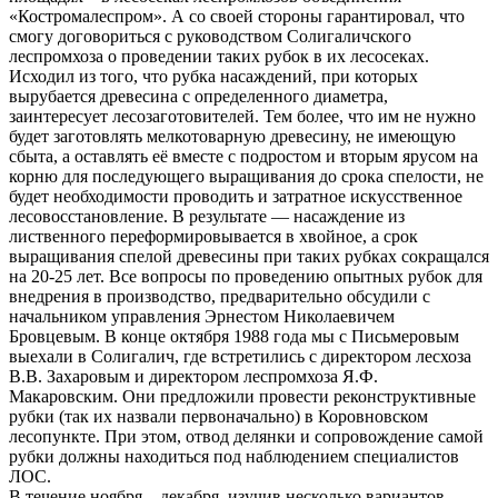
«Костромалеспром». А со своей стороны гарантировал, что
смогу договориться с руководством Солигаличского
леспромхоза о проведении таких рубок в их лесосеках.
Исходил из того, что рубка насаждений, при которых
вырубается древесина с определенного диаметра,
заинтересует лесозаготовителей. Тем более, что им не нужно
будет заготовлять мелкотоварную древесину, не имеющую
сбыта, а оставлять её вместе с подростом и вторым ярусом на
корню для последующего выращивания до срока спелости, не
будет необходимости проводить и затратное искусственное
лесовосстановление. В результате — насаждение из
лиственного переформировывается в хвойное, а срок
выращивания спелой древесины при таких рубках сокращался
на 20-25 лет. Все вопросы по проведению опытных рубок для
внедрения в производство, предварительно обсудили с
начальником управления Эрнестом Николаевичем
Бровцевым. В конце октября 1988 года мы с Письмеровым
выехали в Солигалич, где встретились с директором лесхоза
В.В. Захаровым и директором леспромхоза Я.Ф.
Макаровским. Они предложили провести реконструктивные
рубки (так их назвали первоначально) в Коровновском
лесопункте. При этом, отвод делянки и сопровождение самой
рубки должны находиться под наблюдением специалистов
ЛОС.
В течение ноября – декабря, изучив несколько вариантов,