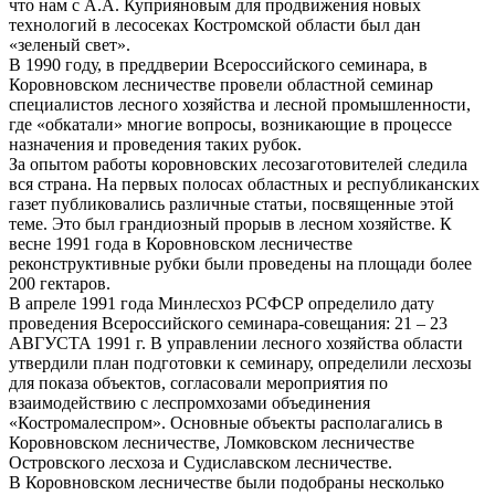
что нам с А.А. Куприяновым для продвижения новых
технологий в лесосеках Костромской области был дан
«зеленый свет».
В 1990 году, в преддверии Всероссийского семинара, в
Коровновском лесничестве провели областной семинар
специалистов лесного хозяйства и лесной промышленности,
где «обкатали» многие вопросы, возникающие в процессе
назначения и проведения таких рубок.
За опытом работы коровновских лесозаготовителей следила
вся страна. На первых полосах областных и республиканских
газет публиковались различные статьи, посвященные этой
теме. Это был грандиозный прорыв в лесном хозяйстве. К
весне 1991 года в Коровновском лесничестве
реконструктивные рубки были проведены на площади более
200 гектаров.
В апреле 1991 года Минлесхоз РСФСР определило дату
проведения Всероссийского семинара-совещания: 21 – 23
АВГУСТА 1991 г. В управлении лесного хозяйства области
утвердили план подготовки к семинару, определили лесхозы
для показа объектов, согласовали мероприятия по
взаимодействию с леспромхозами объединения
«Костромалеспром». Основные объекты располагались в
Коровновском лесничестве, Ломковском лесничестве
Островского лесхоза и Судиславском лесничестве.
В Коровновском лесничестве были подобраны несколько