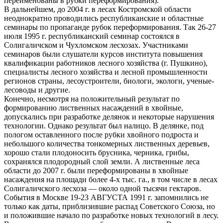
переименованы в рубки переформирования).
В дальнейшем, до 2004 г. в лесах Костромской области
неоднократно проводились республиканские и областные
семинары по пропаганде рубок переформирования. Так 26-27
июля 1995 г. республиканский семинар состоялся в
Солигаличском и Чухломском лесхозах. Участниками
семинаров были слушатели курсов института повышения
квалификации работников лесного хозяйства (г. Пушкино),
специалисты лесного хозяйства и лесной промышленности
регионов страны, лесоустроители, биологи, экологи, ученые-
лесоводы и другие.
Конечно, несмотря на положительный результат по
формированию лиственных насаждений в хвойные,
допускались при разработке делянок и некоторые нарушения
технологии. Однако результат был налицо. В делянке, под
пологом оставленного после рубки хвойного подроста и
небольшого количества тонкомерных лиственных деревьев,
хорошо стали плодоносить брусника, черника, грибы,
сохранялся плодородный слой земли. А лиственные леса
области до 2007 г. были переформированы в хвойные
насаждения на площади более 4-х тыс. га., в том числе в лесах
Солигаличского лесхоза — около одной тысячи гектаров.
События в Москве 19-23 АВГУСТА 1991 г. запомнились не
только как даты, приблизившие распад Советского Союза, но
и положившие начало по разработке новых технологий в лесу.