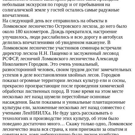
небольшая экскурсия по городу и от пребывания на
солигаличской земле у гостей остались самые радужные
впечатления.
На следующий день все отправились на объекты в
Ломковское лесничество Островского лесхоза, до него было
около 180 километров. Дождь прекратился, настроение
улучшилось, люди расслабились и всю дорогу в автобусах
делились впечатлениями об увиденном накануне. В
Ломковском лесничестве участников семинара встречали
директор лесхоза Н.Н. Пащенко и заслуженный лесовод
РСФСР, лесничий Ломковского лесничества Александр
Николаевич Городков. Это очень уникальный,
разносторонний человек, своим трудом достиг замечательных
успехов в деле восстановления хвойных лесов. Городков
показал огромные территории лесных культур ели и сосны,
прекрасно произрастающие после проведения химической
обработки лиственных пород. В тоже время на этом месте
несколько лет назад шумели перестойные осиновые
насаждения. Были показаны и уникальные плантационные
культуры ели, заложенные несколько лет назад совместно с
учеными ЛенНИИЛХа. Не буду здесь рассказывать о
технологиях и производстве этих культур, об этом было
поведано достаточно много… Скажу только одно, Ломковское
лесничество знала вся страна, к ним приезжали за опытом и
советом все, кому небезразлично было лесное хозяйство.