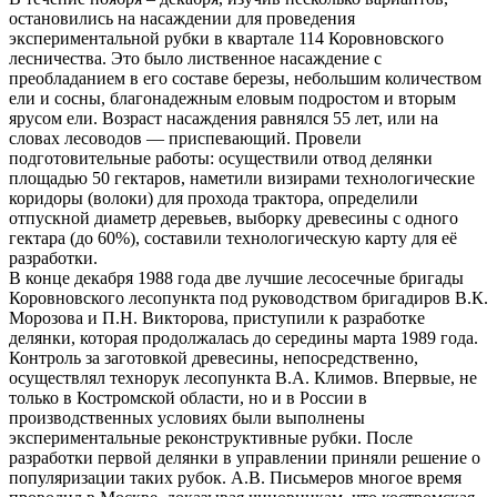
остановились на насаждении для проведения
экспериментальной рубки в квартале 114 Коровновского
лесничества. Это было лиственное насаждение с
преобладанием в его составе березы, небольшим количеством
ели и сосны, благонадежным еловым подростом и вторым
ярусом ели. Возраст насаждения равнялся 55 лет, или на
словах лесоводов — приспевающий. Провели
подготовительные работы: осуществили отвод делянки
площадью 50 гектаров, наметили визирами технологические
коридоры (волоки) для прохода трактора, определили
отпускной диаметр деревьев, выборку древесины с одного
гектара (до 60%), составили технологическую карту для её
разработки.
В конце декабря 1988 года две лучшие лесосечные бригады
Коровновского лесопункта под руководством бригадиров В.К.
Морозова и П.Н. Викторова, приступили к разработке
делянки, которая продолжалась до середины марта 1989 года.
Контроль за заготовкой древесины, непосредственно,
осуществлял технорук лесопункта В.А. Климов. Впервые, не
только в Костромской области, но и в России в
производственных условиях были выполнены
экспериментальные реконструктивные рубки. После
разработки первой делянки в управлении приняли решение о
популяризации таких рубок. А.В. Письмеров многое время