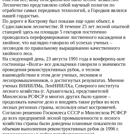
Лесничество представляло собой научный полигон по
отработке самых передовых технологий, а Городков являлся
нашей гордостью.
По дороге в Кострому был показан еще один объект, в
Судиславском лесничестве. В течение 25 лет лесной опытной
станцией здесь на площади 5 гектаров постепенно
проводилось переформирование лиственного насаждения в
хвойное, что наглядно говорило об успехах ученых –
лесоводов по правильному выращиванию качественного
хвойного леса.
На следующий день, 23 августа 1991 года в конференц-зале
гостиницы «Волга» все докладчики говорили о значимости
проведения реконструктивных рубок, о тесном
взаимодействии в этом деле ученых, лесников и
лесопромышленников, о достигнутых результатах. Мнение
ученых ВНИИЛМа, ЛенНИИЛХа, Северного института
лесного хозяйства (г. Архангельск), представителей
Минлесхоза РСФСР и многих других было единое –
продолжать начатое дело и внедрять такие рубки во всех
лесных регионах страны, используя опыт костромичей.
Согласно решению Госкомлеса СССР и Минлесхоза РСФСР
до всех предприятий лесной промышленности и лесного
хозяйства страны были доведены плановые показатели по
объемам выполнения реконструктивных рубок (в 1996 г.