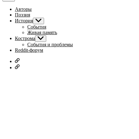
Авторы
Поэзия
История
Показывать
подменю
События
Живая память
Кострома
Показывать
подменю
События и проблемы
Reddit-форум
Русское
дворянство
Наши
авторы