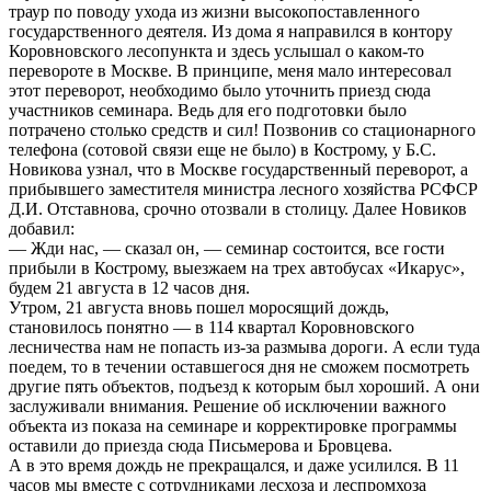
траур по поводу ухода из жизни высокопоставленного
государственного деятеля. Из дома я направился в контору
Коровновского лесопункта и здесь услышал о каком-то
перевороте в Москве. В принципе, меня мало интересовал
этот переворот, необходимо было уточнить приезд сюда
участников семинара. Ведь для его подготовки было
потрачено столько средств и сил! Позвонив со стационарного
телефона (сотовой связи еще не было) в Кострому, у Б.С.
Новикова узнал, что в Москве государственный переворот, а
прибывшего заместителя министра лесного хозяйства РСФСР
Д.И. Отставнова, срочно отозвали в столицу. Далее Новиков
добавил:
— Жди нас, — сказал он, — семинар состоится, все гости
прибыли в Кострому, выезжаем на трех автобусах «Икарус»,
будем 21 августа в 12 часов дня.
Утром, 21 августа вновь пошел моросящий дождь,
становилось понятно — в 114 квартал Коровновского
лесничества нам не попасть из-за размыва дороги. А если туда
поедем, то в течении оставшегося дня не сможем посмотреть
другие пять объектов, подъезд к которым был хороший. А они
заслуживали внимания. Решение об исключении важного
объекта из показа на семинаре и корректировке программы
оставили до приезда сюда Письмерова и Бровцева.
А в это время дождь не прекращался, и даже усилился. В 11
часов мы вместе с сотрудниками лесхоза и леспромхоза