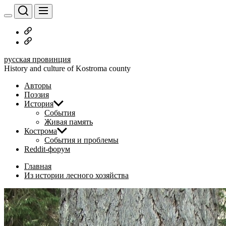
Перейти
к
содержимому
Русское
дворянство
Наши
авторы
русская провинция
History and culture of Kostroma county
Авторы
Поэзия
История
События
Живая память
Кострома
События и проблемы
Reddit-форум
Главная
Из истории лесного хозяйства