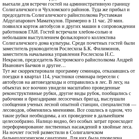
выехали для встречи гостей на административную границу
Солигаличского и Чухломского районов. Туда же прибыл и
председатель Солигаличского райисполкома Рустамжан
Абдугапарович Маматкулов. Примерно в 11 час. 20 мин.
появился кортеж автобусов и других машин в сопровождении
работников ГАИ. Гостей встречали хлебом-солью и
небольшим выступлением фольклорного коллектива
Солигаличского дома культуры. Среди почетных гостей были
заместитель руководителя Рослесхоза Б.К. Филимонов,
заместитель начальника управления Рослесхоза Н.С.
Некрасов, председатель Костромского райисполкома Андрей
Иванович Бычков и другие…
Тут же скорректировали программу семинара, отказавшись от
поездки в квартал 114, участники семинара пересели с
автобусов на автовездеходы и отправились в лес. В лесу, на
объектах все воочию увидели масштабно проведенные
реконструктивные рубки, другие виды рубок, пообщались с
рабочими и бригадирами лесосечных бригад, выслушали
сообщения ученых лесной опытной станции, специалистов —
лесоводов, обменялись мнениями. Все сошлись в одном, что
такие рубки необходимы, а их проведение в дальнейшем
целесообразно. Налицо видно, без особых затрат происходит
переформирование лиственных насаждений в хвойные леса.
На ночлег гостей разместили в Солигаличском
бальнеологическом санатории. Для них была проведена