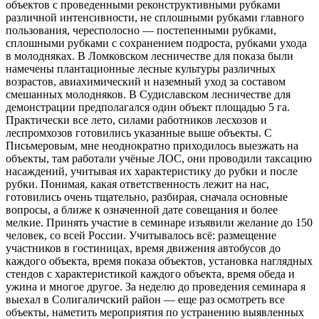
объектов с проведенными реконструктивными рубками
различной интенсивности, не сплошными рубками главного
пользования, чересполосно — постепенными рубками,
сплошными рубками с сохранением подроста, рубками ухода
в молодняках. В Ломковском лесничестве для показа были
намечены плантационные лесные культуры различных
возрастов, авиахимический и наземный уход за составом
смешанных молодняков. В Судиславском лесничестве для
демонстрации предполагался один объект площадью 5 га.
Практически все лето, силами работников лесхозов и
леспромхозов готовились указанные выше объекты. С
Письмеровым, мне неоднократно приходилось выезжать на
объекты, там работали учёные ЛОС, они проводили таксацию
насаждений, учитывая их характеристику до рубки и после
рубки. Понимая, какая ответственность лежит на нас,
готовились очень тщательно, разбирая, сначала основные
вопросы, а ближе к означенной дате совещания и более
мелкие. Принять участие в семинаре изъявили желание до 150
человек, со всей России. Учитывалось всё: размещение
участников в гостиницах, время движения автобусов до
каждого объекта, время показа объектов, установка наглядных
стендов с характеристикой каждого объекта, время обеда и
ужина и многое другое. За неделю до проведения семинара я
выехал в Солигаличский район — еще раз осмотреть все
объекты, наметить мероприятия по устранению выявленных