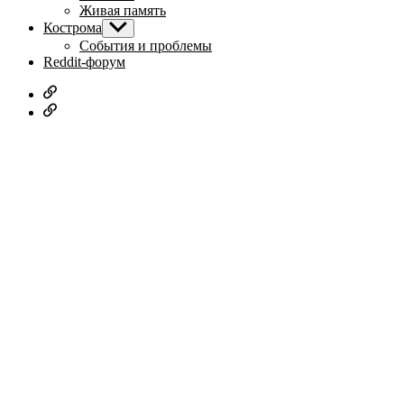
Живая память
Кострома
Показывать
подменю
События и проблемы
Reddit-форум
Русское
дворянство
Наши
авторы