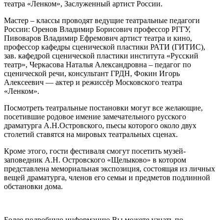
театра «Ленком», Заслуженный артист России.
Мастер – классы проводят ведущие театральные педагоги
России: Оренов Владимир Борисович профессор РГГУ,
Пивоваров Владимир Ефремович артист театра и кино,
профессор кафедры сценической пластики РАТИ (ГИТИС),
зав. кафедрой сценической пластики института «Русский
театр», Черкасова Наталья Александровна – педагог по
сценической речи, консультант ГРДН, Фокин Игорь
Алексеевич — актер и режиссёр Московского театра
«Ленком».
Посмотреть театральные постановки могут все желающие,
посетившие родовое имение замечательного русского
драматурга А.Н.Островского, пьесы которого около двух
столетий ставятся на мировых театральных сценах.
Кроме этого, гости фестиваля смогут посетить музей-
заповедник А.Н. Островского «Щелыково» в котором
представлена мемориальная экспозиция, состоящая из личных
вещей драматурга, членов его семьи и предметов подлинной
обстановки дома.
Более подробную информацию Вы можете узнать по