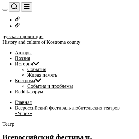
Перейти
к
содержимому
Русское
дворянство
Наши
авторы
русская провинция
History and culture of Kostroma county
Авторы
Поэзия
История
События
Живая память
Кострома
События и проблемы
Reddit-форум
Главная
Всероссийский фестиваль любительских театров
«Успех»
Театр
Всероссийский фестиваль