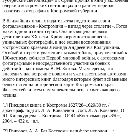
Губернские светописцы»[6]. Среди прочих в книгу включены
очерки о костромских светописцах и о раннем периоде
развития фотографии в Костромской губернии.
В ближайших планах издательства подготовка серии
фотоальманахов «Костромичи – взгляд через столетие». Готов
макет одной из книг серии. Она посвящена первым
десятилетиям XX века. Кроме огромного количества
уникальных фотографий, в неё вошли воспоминания
костромского краеведа Леонида Андреевича Колгушкина.
Особый интерес и уважение вызывает блок, приуроченный к
100-летнему юбилею Первой мировой войны, с авторскими
фотографиями непосредственного участника боевых
действий – костромича В. М. Зотова. Мы уверены, что
впереди у нас встречи с новыми и уже известными авторами,
много интересных книг, благодаря которым будет всё меньше
белых пятен на исторической карте Костромского края.
Желаем себе и всем нам увлекательного, захватывающего
чтения!
[1] Писцовая книга г. Костромы 1627/28–1629/30 гг. /
археограф. подгот. Л. А. Ковалевой ; сост. Л. А. Ковалева, О.
Ю. Кивокурцева. – Кострома : ООО «Костромаиздат-850»,
2004. – 432 с. : ил.
[2] Григоров А. А. Без Костромы наш флот неполон… :