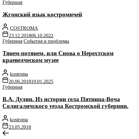
Губерния
Жгонский язык костромичей
COSTROMA
23.12.2018
06.10.2022
Губерния
События и проблемы
Тянем-потянем, или Снова о Нерехтском
краеведческом музее
kostroma
20.06.2018
19.01.2025
Губерния
В.А. Дудин. Из истории села Пятница-Воча
Солигаличского уезда Костромской губернии.
kostroma
23.05.2018
Навигация
Предыдущая
запись: