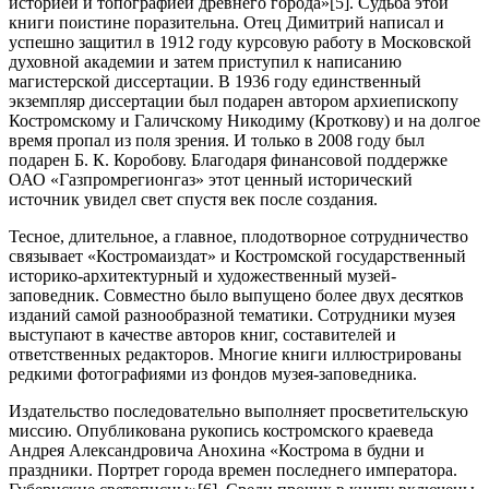
историей и топографией древнего города»[5]. Судьба этой
книги поистине поразительна. Отец Димитрий написал и
успешно защитил в 1912 году курсовую работу в Московской
духовной академии и затем приступил к написанию
магистерской диссертации. В 1936 году единственный
экземпляр диссертации был подарен автором архиепископу
Костромскому и Галичскому Никодиму (Кроткову) и на долгое
время пропал из поля зрения. И только в 2008 году был
подарен Б. К. Коробову. Благодаря финансовой поддержке
ОАО «Газпромрегионгаз» этот ценный исторический
источник увидел свет спустя век после создания.
Тесное, длительное, а главное, плодотворное сотрудничество
связывает «Костромаиздат» и Костромской государственный
историко-архитектурный и художественный музей-
заповедник. Совместно было выпущено более двух десятков
изданий самой разнообразной тематики. Сотрудники музея
выступают в качестве авторов книг, составителей и
ответственных редакторов. Многие книги иллюстрированы
редкими фотографиями из фондов музея-заповедника.
Издательство последовательно выполняет просветительскую
миссию. Опубликована рукопись костромского краеведа
Андрея Александровича Анохина «Кострома в будни и
праздники. Портрет города времен последнего императора.