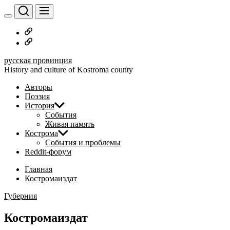
Перейти
к
содержимому
Русское
дворянство
Наши
авторы
русская провинция
History and culture of Kostroma county
Авторы
Поэзия
История
События
Живая память
Кострома
События и проблемы
Reddit-форум
Главная
Костромаиздат
Губерния
Костромаиздат