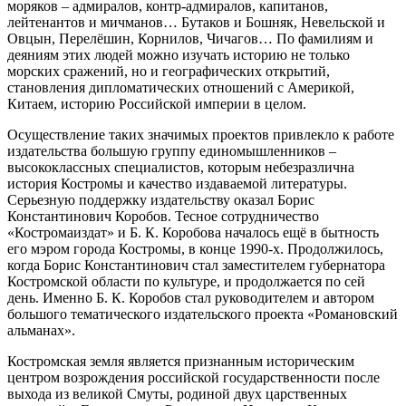
моряков – адмиралов, контр-адмиралов, капитанов,
лейтенантов и мичманов… Бутаков и Бошняк, Невельской и
Овцын, Перелёшин, Корнилов, Чичагов… По фамилиям и
деяниям этих людей можно изучать историю не только
морских сражений, но и географических открытий,
становления дипломатических отношений с Америкой,
Китаем, историю Российской империи в целом.
Осуществление таких значимых проектов привлекло к работе
издательства большую группу единомышленников –
высококлассных специалистов, которым небезразлична
история Костромы и качество издаваемой литературы.
Серьезную поддержку издательству оказал Борис
Константинович Коробов. Тесное сотрудничество
«Костромаиздат» и Б. К. Коробова началось ещё в бытность
его мэром города Костромы, в конце 1990-х. Продолжилось,
когда Борис Константинович стал заместителем губернатора
Костромской области по культуре, и продолжается по сей
день. Именно Б. К. Коробов стал руководителем и автором
большого тематического издательского проекта «Романовский
альманах».
Костромская земля является признанным историческим
центром возрождения российской государственности после
выхода из великой Смуты, родиной двух царственных