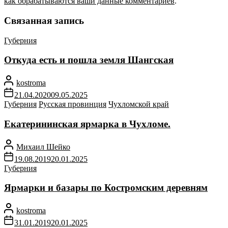
как обрабатываются ваши данные комментариев
.
Связанная запись
Губерния
Откуда есть и пошла земля Шангская
kostroma
21.04.2020
09.05.2025
Губерния
Русская провинция
Чухломской край
Екатерининская ярмарка в Чухломе.
Михаил Шейко
19.08.2019
20.01.2025
Губерния
Ярмарки и базары по Костромским деревням
kostroma
31.01.2019
20.01.2025