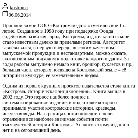
kostroma
06.06.2014
Прошлой зимой ООО «Костромаиздат» отметило своё 15-
летие. Созданное в 1998 году при поддержке Фонда
содействия развития города Костромы, издательство вскоре
стало известным далеко за пределами региона. Авторитет
завоёвывался, в первую очередь, высоким качеством
выпускаемой продукции и нестандартным, можно сказать,
эксклюзивным подходом к подготовке каждого издания. За
годы работы выпущено немало книг, брошюр, буклетов и пр.,
большая часть которых посвящена Костромской земле – её
истории и культуре, её замечательным людям.
Одним из первых крупных проектов издательства стала книга
«Кострома. Историческая энциклопедия». Книга вышла в
2002 году. Это первое наиболее полное и
систематизированное издание, в подготовке которого
принимали участие костромские историки, краеведы,
искусствоведы. На страницах энциклопедии нашли
отражение все наиболее значимые события почти
тысячелетней истории Костромы. Аналогов этому изданию
нет и на сегодняшний день.