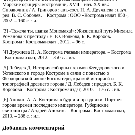
Морские офицеры-костромичи, XVII – нач. XX вв.:
Справочник / А. Григоров ; авт.-сост. Н. А. Дружнева ; науч.
ред. В. С. Соболев. – Кострома : ООО «Кострома издат-850»,
2002. – 160 с. : ил.
[3] «Тяжела ты, шапка Мономаха!»: Жизненный путь Михаила
Романова к престолу / Е. Ю. Волкова, Б. К. Коробов. –
Кострома : Костромаиздат , 2012. – 96 с.
[4] Дружнева Н. А. Кострома глазами императора. – Кострома
: Костромаиздат, 2012. – 350 с. : ил.
[5] Лебедев Д. История соборных храмов Феодоровского и
Успенского в городе Костроме в связи с повестью о
Феодоровской иконе Богоматери, краткой историей и
топографией древнего города / Д. Лебедев ; предисл. Б. К.
Коробова – Кострома : Костромаиздат, 2010. – 176 с. : ил.
[6] Анохин А. А. Кострома в будни и праздники. Портрет
города времен последнего императора. Губернские
светописцы / Андрей Анохин. – Кострома : Костромаиздат,
2013. – 288 с. : ил.
Добавить комментарий