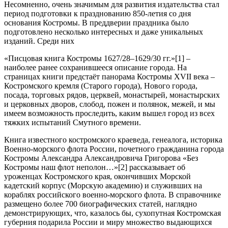
Несомненно, очень значимым для развития издательства стал
период подготовки к празднованию 850-летия со дня
основания Костромы. В преддверии праздника было
подготовлено несколько интересных и даже уникальных
изданий. Среди них
«Писцовая книга Костромы 1627/28–1629/30 гг.»[1] –
наиболее ранее сохранившееся описание города. На
страницах книги предстаёт панорама Костромы XVII века –
Костромского кремля (Старого города), Нового города,
посада, торговых рядов, церквей, монастырей, монастырских
и церковных дворов, слобод, пожен и полянок, межей, и мы
имеем возможность проследить, каким вышел город из всех
тяжких испытаний Смутного времени.
Книга известного костромского краеведа, генеалога, историка
Военно-морского флота России, почетного гражданина города
Костромы Александра Александровича Григорова «Без
Костромы наш флот неполон…»[2] рассказывает об
уроженцах Костромского края, окончивших Морской
кадетский корпус (Морскую академию) и служивших на
кораблях российского военно-морского флота. В справочнике
размещено более 700 биографических статей, наглядно
демонстрирующих, что, казалось бы, сухопутная Костромская
губерния подарила России и миру множество выдающихся