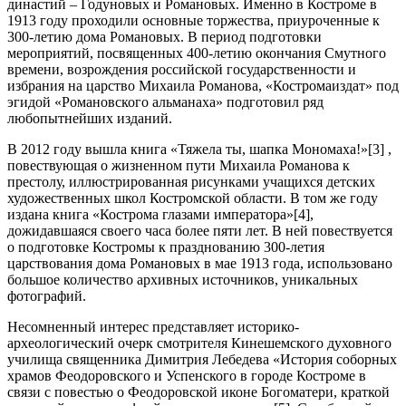
династий – Годуновых и Романовых. Именно в Костроме в
1913 году проходили основные торжества, приуроченные к
300-летию дома Романовых. В период подготовки
мероприятий, посвященных 400-летию окончания Смутного
времени, возрождения российской государственности и
избрания на царство Михаила Романова, «Костромаиздат» под
эгидой «Романовского альманаха» подготовил ряд
любопытнейших изданий.
В 2012 году вышла книга «Тяжела ты, шапка Мономаха!»[3] ,
повествующая о жизненном пути Михаила Романова к
престолу, иллюстрированная рисунками учащихся детских
художественных школ Костромской области. В том же году
издана книга «Кострома глазами императора»[4],
дожидавшаяся своего часа более пяти лет. В ней повествуется
о подготовке Костромы к празднованию 300-летия
царствования дома Романовых в мае 1913 года, использовано
большое количество архивных источников, уникальных
фотографий.
Несомненный интерес представляет историко-
археологический очерк смотрителя Кинешемского духовного
училища священника Димитрия Лебедева «История соборных
храмов Феодоровского и Успенского в городе Костроме в
связи с повестью о Феодоровской иконе Богоматери, краткой