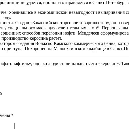
провинции не удается, и юноша отправляется в Санкт-Петербург
личе. Убедившись в экономической невыгодности выпаривания 
 году.
ности. Создав «Закаспийское торговое товарищество», он развер
ству специального масла для осветительных ламп*. Первоначальн
овершенных способов перегонки нефти. Менделеев сформулировал
производство керосина растет.
циатором создания Волжско-Камского коммерческого банка, кото
го приступа. Похоронен на Малоохтинском кладбище в Санкт-Пе
 «фотонафтиль», однако люди стали называть его «керосин». Т
въ
ечены
*