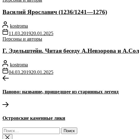
Василий Ярославич (1236/1241—1276)
kostroma
11.03.2019
20.01.2025
Персоны и авторы
Г. Эдельштейн. Читая беседу А.Невзорова и А.Со
kostroma
04.03.2019
20.01.2025
Навигация
Предыдущая
запись:
по
Паново: название, пришедшее из старинных легенд
записям
Следующая
запись:
Островские каменные лики
Найти: