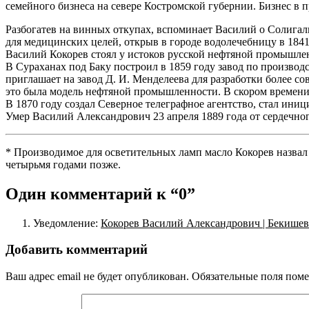
семейного бизнеса на севере Костромской губернии. Бизнес в 
Разбогатев на винных откупах, вспоминает Василий о Солига
для медицинских целей, открыв в городе водолечебницу в 1841
Василий Кокорев стоял у истоков русской нефтяной промышлен
В Сураханах под Баку построил в 1859 году завод по производ
приглашает на завод Д. И. Менделеева для разработки более с
это была модель нефтяной промышленности. В скором времени 
В 1870 году создал Северное телеграфное агентство, стал ини
Умер Василий Александрович 23 апреля 1889 года от сердечно
* Производимое для осветительных ламп масло Кокорев назвал
четырьмя годами позже.
Один комментарий к “
0
”
Уведомление:
Кокорев Василий Александрович | Бекише
Добавить комментарий
Ваш адрес email не будет опубликован.
Обязательные поля пом