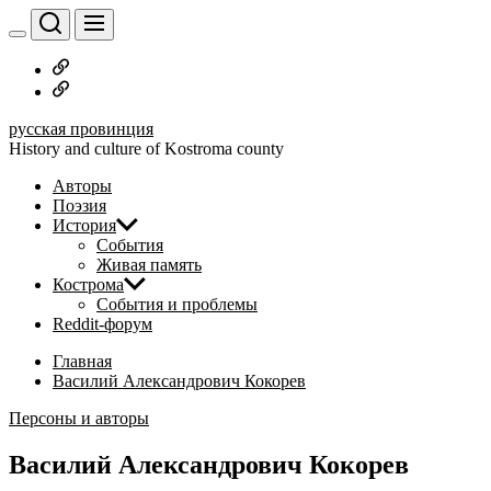
Перейти
к
содержимому
Русское
дворянство
Наши
авторы
русская провинция
History and culture of Kostroma county
Авторы
Поэзия
История
События
Живая память
Кострома
События и проблемы
Reddit-форум
Главная
Василий Александрович Кокорев
Персоны и авторы
Василий Александрович Кокорев