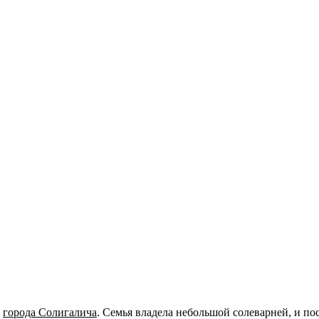
е
города Солигалича
. Семья владела небольшой солеварней, и по