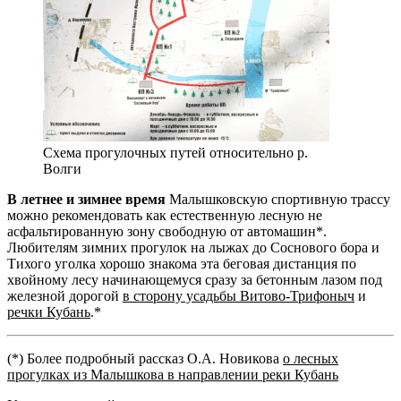
Схема прогулочных путей относительно р.
Волги
В летнее и зимнее время
Малышковскую спортивную трассу
можно рекомендовать как естественную лесную не
асфальтированную зону свободную от автомашин*.
Любителям зимних прогулок на лыжах до Соснового бора и
Тихого уголка хорошо знакома эта беговая дистанция по
хвойному лесу начинающемуся сразу за бетонным лазом под
железной дорогой
в сторону усадьбы Витово-Трифоныч
и
речки Кубань
.*
(*) Более подробный рассказ О.А. Новикова
о лесных
прогулках из Малышкова в направлении реки Кубань