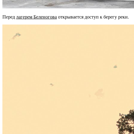
Перед
лагерем Беленогова
открывается доступ к берегу реки.