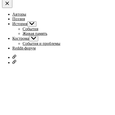
Авторы
Поэзия
История
Показывать
подменю
События
Живая память
Кострома
Показывать
подменю
События и проблемы
Reddit-форум
Русское
дворянство
Наши
авторы