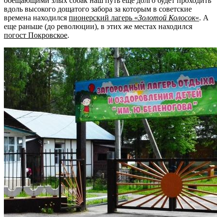
обещающими злых собак наш путь еще долго будет проходить
вдоль высокого дощатого забора за которым в советские
времена находился
пионерский лагерь «
Золотой Колосок
«
. А
еще раньше (до революции), в этих же местах находился
погост Покровское
.