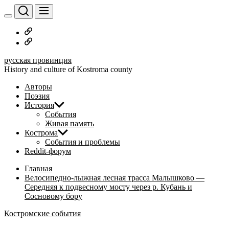
Перейти
к
содержимому
Русское
дворянство
Наши
авторы
русская провинция
History and culture of Kostroma county
Авторы
Поэзия
История
События
Живая память
Кострома
События и проблемы
Reddit-форум
Главная
Велосипедно-лыжная лесная трасса Малышково —
Середняя к подвесному мосту через р. Кубань и
Сосновому бору
Костромские события