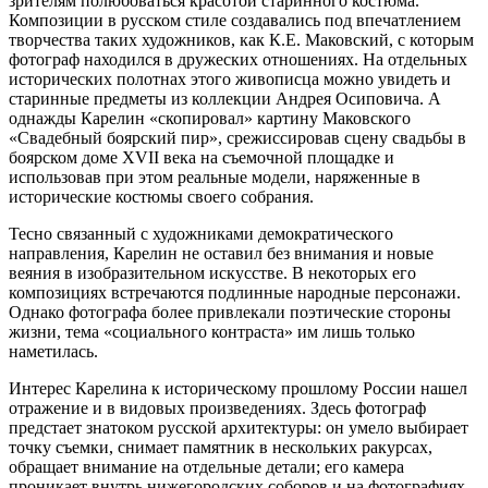
зрителям полюбоваться красотой старинного костюма.
Композиции в русском стиле создавались под впечатлением
творчества таких художников, как К.Е. Маковский, с которым
фотограф находился в дружеских отношениях. На отдельных
исторических полотнах этого живописца можно увидеть и
старинные предметы из коллекции Андрея Осиповича. А
однажды Карелин «скопировал» картину Маковского
«Свадебный боярский пир», срежиссировав сцену свадьбы в
боярском доме XVII века на съемочной площадке и
использовав при этом реальные модели, наряженные в
исторические костюмы своего собрания.
Тесно связанный с художниками демократического
направления, Карелин не оставил без внимания и новые
веяния в изобразительном искусстве. В некоторых его
композициях встречаются подлинные народные персонажи.
Однако фотографа более привлекали поэтические стороны
жизни, тема «социального контраста» им лишь только
наметилась.
Интерес Карелина к историческому прошлому России нашел
отражение и в видовых произведениях. Здесь фотограф
предстает знатоком русской архитектуры: он умело выбирает
точку съемки, снимает памятник в нескольких ракурсах,
обращает внимание на отдельные детали; его камера
проникает внутрь нижегородских соборов и на фотографиях