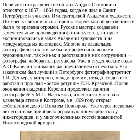
Первые фотографические опыты Андрея Осиповича
относятся к 1857—1864 годам, когда он жил в Санкт-
Петербурге и учился в Императорской Академии художеств.
Интерес к светописи со стороны творческой общественности
был в те времена огромен. Русские мастера создавали
замечательные произведения фотоискусства, которые
экспонировались в залах Академии художеств и на
международных выставках. Многие из владельцев
фотографических ателье были профессиональными
художниками, так же как и работавшие в них сотрудники —
фотографы, лаборанты, ретушеры. Уже в студенческие годы
А.О. Карелин занимался расцвечиванием отпечатков. Его
заказчиком был лучший в Петербурге фотограф-портретист
Г.И. Деньер, у которого, между прочим, незадолго до того
работал и прослыл «богом ретуши» И.Н. Крамской. После
окончания академии Карелин продолжил занятия
фотографией у М.П. Насткжова, известного мастера и
владельца ателье в Костроме, а в 1869 году открыл
собственное дело в Нижнем Новгороде. Уже через несколько
лет его ателье приобрело огромную популярность и у
нижегородцев, и у многочисленных гостей знаменитой
Нижегородской ярмарки.