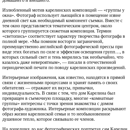
домашнего и внешнего.
Излюбленный мотив карелинских композиций — «группы у
окна». Фотограф использует льющийся в помещение извне
дневной свет как необходимый компонент съемки. Вместе с
тем окно представляется тематическим центром, около
которого группируется сюжетная композиция. Термин
«светопись» соответствует характеру творчества фотографа в
полной мере. «Мы помним восторги заграничной,
преимущественно английской фотографической прессы при
виде этих богатых по силе и эффектам освещения групп…, в
которых сильный свет и тень мирились так необычайно, что
казалось даже невероятным», — писали в отечественной
периодической печати по поводу карелинских произведений.
Интерьерные изображения, как известно, находятся в прямой
связи с жизненными процессами и хранят память о своих
обитателях — отражают их вкусы, привычки,
индивидуальность. В связи с тем, что дом Карелина был
превращен в съемочную площадку, многие «комнатные
группы» интересны с точки зрения знакомства с домом
фотографа-художника. Интерьерные композиции раскрывают
образ жизни карелинской семьи и то необыкновенное
душевное тепло, которое связывало ее членов.
На дошедших до нас фотографических портретах сам Карелин