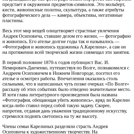
предстает в окружении предметов-символов. Это мольберт,
кисти, живописные полотна, скульптура, а также атрибуты
фотографического дела — камера, объективы, негативные
пластины.
Весь этот мир вещей олицетворяет страстные увлечения
Андрея Осиповича, ставшие делом его жизни, — фотографию
и живопись. Его ателье долгие годы так и называлось —
«Фотография и живопись художника А.Карелина», а сам он
на протяжении всей творческой жизни совмещал эти занятия.
В первой половине 1870-х годов публицист Вас. И.
Немирович-Данченко, путешествуя по Волге, познакомился с
Андреем Осиповичем в Нижнем Новгороде, посетил его
ателье и осмотрел работы. Впечатления оказались столь
сильными, что в написанных чуть позже очерках «По Волге»
рассказу об этих событиях было отведено значительное место.
И хотя глава литературного произведения была названа
«Фотография, обещающая убить живопись», вряд ли Карелин
когда-либо ставил перед собой такую задачу. Скорее,
напротив, отдавая дань уважения традиционному искусству,
стремился поднять светопись на ту же высоту.
Члены семьи Карелиных разделяли страсть Андрея
Осиповича к художественному творчеству. На