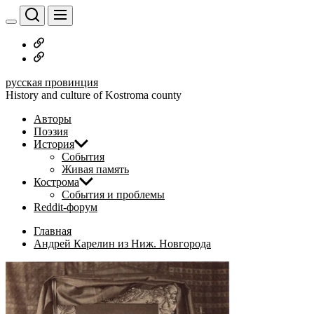
Перейти
к
содержимому
Русское
дворянство
Наши
авторы
русская провинция
History and culture of Kostroma county
Авторы
Поэзия
История
События
Живая память
Кострома
События и проблемы
Reddit-форум
Главная
Андрей Карелин из Ниж. Новгорода