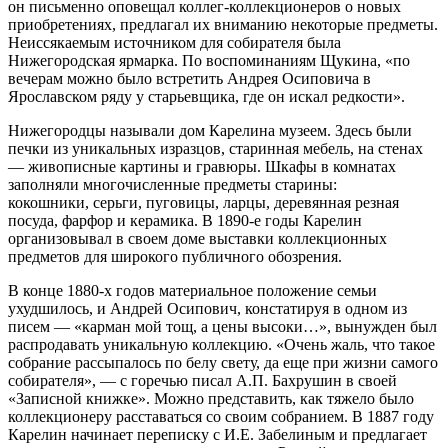
он письменно оповещал коллег-коллекционеров о новых
приобретениях, предлагал их вниманию некоторые предметы.
Неиссякаемым источником для собирателя была
Нижегородская ярмарка. По воспоминаниям Щукина, «по
вечерам можно было встретить Андрея Осиповича в
Ярославском ряду у старьевщика, где он искал редкости».
Нижегородцы называли дом Карелина музеем. Здесь были
печки из уникальных изразцов, старинная мебель, на стенах
— живописные картины и гравюры. Шкафы в комнатах
заполняли многочисленные предметы старины:
кокошники, серьги, пуговицы, ларцы, деревянная резная
посуда, фарфор и керамика. В 1890-е годы Карелин
организовывал в своем доме выставки коллекционных
предметов для широкого публичного обозрения.
В конце 1880-х годов материальное положение семьи
ухудшилось, и Андрей Осипович, констатируя в одном из
писем — «карман мой тощ, а цены высоки…», вынужден был
распродавать уникальную коллекцию. «Очень жаль, что такое
собрание рассыпалось по белу свету, да еще при жизни самого
собирателя», — с горечью писал А.П. Бахрушин в своей
«Записной книжке». Можно представить, как тяжело было
коллекционеру расставаться со своим собранием. В 1887 году
Карелин начинает переписку с И.Е. Забелиным и предлагает