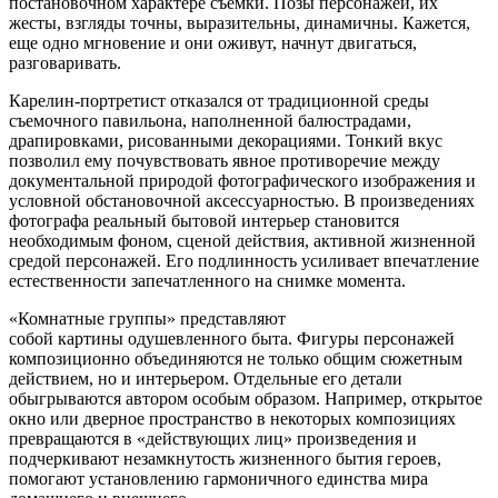
постановочном характере съемки. Позы персонажей, их
жесты, взгляды точны, выразительны, динамичны. Кажется,
еще одно мгновение и они оживут, начнут двигаться,
разговаривать.
Карелин-портретист отказался от традиционной среды
съемочного павильона, наполненной балюстрадами,
драпировками, рисованными декорациями. Тонкий вкус
позволил ему почувствовать явное противоречие между
документальной природой фотографического изображения и
условной обстановочной аксессуарностью. В произведениях
фотографа реальный бытовой интерьер становится
необходимым фоном, сценой действия, активной жизненной
средой персонажей. Его подлинность усиливает впечатление
естественности запечатленного на снимке момента.
«Комнатные группы» представляют
собой картины одушевленного быта. Фигуры персонажей
композиционно объединяются не только общим сюжетным
действием, но и интерьером. Отдельные его детали
обыгрываются автором особым образом. Например, открытое
окно или дверное пространство в некоторых композициях
превращаются в «действующих лиц» произведения и
подчеркивают незамкнутость жизненного бытия героев,
помогают установлению гармоничного единства мира