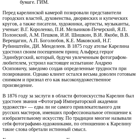
бумаге. ГИМ.
Перед карелинской камерой позировали представители
городских властей, духовенства, дворянских и купеческих
кругов, а также писатели, художники, артисты, музыканты,
ученые: В.Г. Короленко, П.И. Мельников-Печерский, Я.П.
Полонский, А.М. Пешков, И.И. Шишкин, В.И. Якоби, В.В.
Верещагин, А.П. Боголюбов, К.Е. Маковский, Н.Г.
Рубинштейн, ДИ. Менделеев. В 1875 году ателье Карелина
удостоил своим посещением принц Альфред герцог
Эдинбургский, который, будучи увлеченным фотографом-
любителем, устроил настоящее испытание Андрею
Осиповичу, заведомо создав определенные трудности при
позировании. Однако клиент остался весьма доволен готовым
снимком и признал его как высокохудожественное
произведение.
В 1876 году за заслуги в области фотоискусства Карелин был
удостоен звания «Фотограф Императорской академии
художеств» — едва ли не самого привлекательного для
русских мастеров, имевших профессиональное отношение к
изобразительному искусству. По традиции многие называли
себя фотографами-художниками, по отношению к Карелину
такие слова обретали истинный смысл.