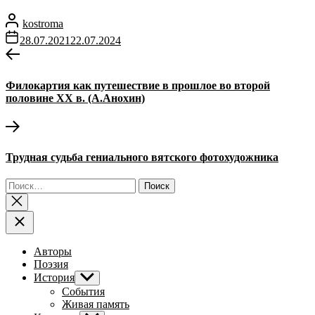
kostroma
28.07.2021
22.07.2024
Навигация
Предыдущая
запись:
по
Филокартия как путешествие в прошлое во второй
записям
половине ХХ в. (А.Анохин)
Следующая
запись:
Трудная судьба гениального вятского фотохудожника
Найти:
Авторы
Поэзия
История
Показывать
подменю
События
Живая память