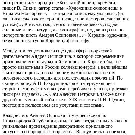
портретов нижегородцев. «Был такой период времени, —
пишет В. Ликин, автор статьи «Художники-живописцы в
Нижнем Новгороде», — когда живопись ему удавалась (он
«выписался», как говорили прежде про мастеров, сделавших
успехи)… К несчастью, многочисленные заказы, подчас
спешные и не с натуры, а с фотографии, под конец сильно
испортили кисть Андрея Осиповича…». Карелин-художник,
безусловно, уступал Карелину-фотографу.
Между тем существовала еще одна сфера творческой
деятельности Андрея Осиповича, в которой современники
признавали его незаурядной личностью. Карелин был не
просто известным в России коллекционером, а величайшим
знатоком старины, сознававшим важность сохранения
исторического наследия для последующих поколений. По
свидетельству А.П. Бахрушина, «все интересующиеся
старинными русскими вещами перебывали у него, приезжая
иной раз издалека…». Сам Алексей Петрович, так же как и
другой знаменитый собиратель XIX столетия П.И. Щукин,
постоянно пользовался его услугами и советами.
Каждое лето Андрей Осипович путешествовал по
Нижегородской губернии, отыскивая в отдаленных уголках
уникальные произведения декоративно-прикладного
искусства и народного творчества. Вернувшись из поездки,