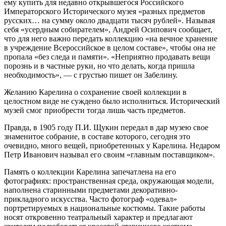
ему купить для недавно открывшегося Российского
Императорского Исторического музея «разных предметов
русских… на сумму около двадцати тысяч рублей». Называя
себя «усердным собирателем», Андрей Осипович сообщает,
что для него важно передать коллекцию «на вечное хранение
в учреждение Всероссийское в целом составе», чтобы она не
пропала «без следа и памяти». «Неприятно продавать вещи
порознь и в частные руки, но что делать, когда пришла
необходимость», — с грустью пишет он Забелину.
Желанию Карелина о сохранение своей коллекции в
целостном виде не суждено было исполниться. Исторический
музей смог приобрести тогда лишь часть предметов.
Правда, в 1905 году П.И. Щукин передал в дар музею свое
знаменитое собрание, в составе которого, сегодня это
очевидно, много вещей, приобретенных у Карелина. Недаром
Петр Иванович называл его своим «главным поставщиком».
Память о коллекции Карелина запечатлена на его
фотографиях: пространственная среда, окружающая модели,
наполнена старинными предметами декоративно-
прикладного искусства. Часто фотограф «одевал»
портретируемых в национальные костюмы. Такие работы
носят откровенно театральный характер и предлагают