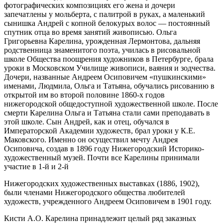
фотографических композициях его жена и дочери
запечатлены у мольберта, с палитрой в руках, а маленький
сынишка Андрей с копной белокурых волос — постоянный
спутник отца во время занятий живописью. Ольга
Григорьевна Карелина, урожденная Лермонтова, дальняя
родственница знаменитого поэта, училась в рисовальной
школе Общества поощрения художников в Петербурге, брала
уроки в Московском Училище живописи, ваяния и зодчества.
Дочери, названные Андреем Осиповичем «пушкинскими»
именами, Людмила, Ольга и Татьяна, обучались рисованию в
открытой им во второй половине 1860-х годов
нижегородской общедоступной художественной школе. После
смерти Карелина Ольга и Татьяна стали сами преподавать в
этой школе. Сын Андрей, как и отец, обучался в
Императорской Академии художеств, брал уроки у К.Е.
Маковского. Именно он осуществил мечту Андрея
Осиповича, создав в 1896 году Нижегородский Историко-
художественный музей. Почти все Карелины принимали
участие в 1-й и 2-й
Нижегородских художественных выставках (1886, 1902),
были членами Нижегородского общества любителей
художеств, учрежденного Андреем Осиповичем в 1901 году.
Кисти А.О. Карелина принадлежит целый ряд заказных