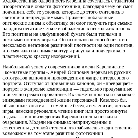
Художественная одаренность Карелина сочеталась с талантом
изобретателя в области фототехники, благодаря чему он смог
подчинить себе те условия, которые до этого считались в
светописи непреодолимыми. Применяя добавочные
оптические линзы к объективу, он смог получить при съемке
на одном негативе четкое изображение в нескольких планах.
Его позитивы на альбуминовой бумаге были теплыми и
нежными по тону виража. Он использовал способ печати с
нескольких негативов различной плотности на один позитив,
что смягчало на снимке контуры рисунка и подчеркивало
пластическую красоту изображений.
Наибольший успех у современников имели Карелииские
«комнатные группы». Андрей Осипович первым из русских
фотографов выполнил произведения в жанре интерьерного
портрета. Отступая от привычных канонов, он «превращает»
портрет в жанровые композиции — тщательно продуманные
и искусно срежиссированные. Их сюжеты просты и связаны с
эпизодами повседневной жизни персонажей. Казалось бы,
обыденные занятия — семейные беседы и чаепития, детские
игры, дамские рукоделия, чтение книг или просто минуты
отдыха — в произведениях Карелина полны поэзии и
очарования. Модели на снимках непринужденны и
естественны до такой степени, что забываешь о единственно
возможном на том этапе развития фототехники