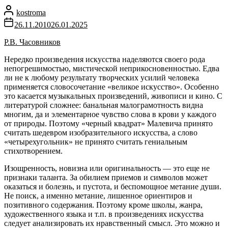
kostroma
26.11.2010
26.01.2025
Р.В. Часовников
Нередко произведения искусства наделяются своего рода
непогрешимостью, мистической неприкосновеннос­тью. Едва
ли не к любому результату творческих усилий человека
применяется словосочетание «великое искусство». Особенно
это касается музыкальных произведений, живописи и кино. С
литературой сложнее: банальная ма­лограмотность видна
многим, да и элементарное чувство слова в крови у каждого
от природы. Поэтому «черный квадрат» Малевича принято
считать шедевром изобразительного искусства, а слово
«четырехугольник» не приня­то считать гениальным
стихотворением.
Изощренность, новизна или оригинальность — это еще не
признаки таланта. За обилием приемов и символов может
оказаться и болезнь, и пустота, и беспомощное метание души.
Не поиск, а именно метание, лишенное ориентиров и
позитивного содержания. Поэтому кроме школы, жанра,
художественного языка и т.п. в произведе­ниях искусства
следует анализировать их нравственный смысл. Это можно и