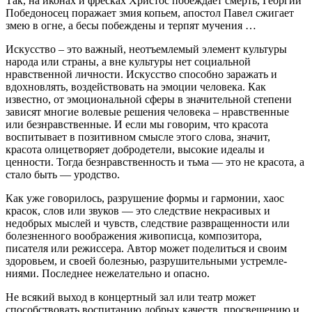
Так, на иконах и фресках Христос побеждает смерть, Георгий
Победоносец поражает змия копьем, апостол Па­вел сжигает
змею в огне, а бесы побеждены и терпят мучения …
Искусство – это важный, неотъемлемый элемент куль­туры
народа или страны, а вне культуры нет социальной
нравственной личности. Искусство способно заражать и
вдохновлять, воздействовать на эмоции человека. Как
известно, от эмоциональной сферы в значительной степе­ни
зависят многие волевые решения человека – нравст­венные
или безнравственные. И если мы говорим, что красота
воспитывает в позитивном смысле этого слова, значит,
красота олицетворяет добродетели, высокие иде­алы и
ценности. Тогда безнравственность и тьма — это не красота, а
стало быть — уродство.
Как уже говорилось, разрушение формы и гармонии, хаос
красок, слов или звуков — это следствие некрасивых и
недобрых мыслей и чувств, следствие развращенности или
болезненного воображения живописца, композитора,
писателя или режиссера. Автор может поделиться и своим
здоровьем, и своей болезнью, разрушительными устремле­
ниями. Последнее нежелательно и опасно.
Не всякий выход в концертный зал или театр может
способствовать воспитанию добрых качеств, просвещению и