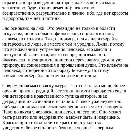
отразится в произведении, которое, даже если и создано
талантливо, будет (одновременно): некрасиво,
безнравственно, разрушительно и лживо, ибо, где нет красоты
и доброты, там нет и истины.
Зло основано на лжи. Это очевидно не только в области
искусства, но и в области философии, социологии или,
скажем, психологии. Так, например, психоанализ Фрейда
интересен, но лжив, а вместе с тем и уродлив. Лжив, потому
что все желания и устремления человека, его мысли и
поступки объясняются, мягко говоря, приземленно.
Фактически предпринята попытка перечеркнуть ду­ховную
природу, высокие искания и проявления души. Это клевета на
человека, сотворенного по образу Божиему. Поэтому
измышления Фрейда неэтичны и неэстетичны.
Современная массовая культура — это не только мощ­нейшее
оружие против традиций, эстетики, памяти наро­да; это еще и
олицетворение нравственного тупика авто­ров, знак
деградации их сознания и психики. И здесь уже неуместно
либерально-демагогическое заявление «о вку­сах не спорят».
Чувство вкуса у человека или есть, или его нет. Оно может
быть развито или недоразвито, а может быть и извращено.
Красота при этом останется красотой, а уродство —
уродством, белое останется белым, а чер­ное — черным.