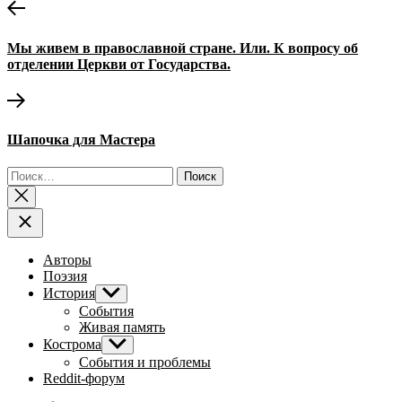
Навигация
Предыдущая
запись:
по
Мы живем в православной стране. Или. К вопросу об
записям
отделении Церкви от Государства.
Следующая
запись:
Шапочка для Мастера
Найти:
Авторы
Поэзия
История
Показывать
подменю
События
Живая память
Кострома
Показывать
подменю
События и проблемы
Reddit-форум