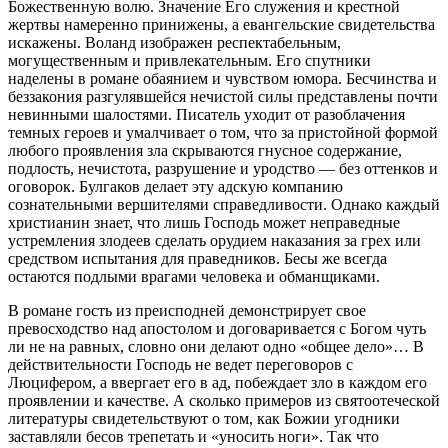
Божественную волю. Значение Его слу­жения и крестной
жертвы намеренно принижены, а еван­гельские свидетельства
искажены. Воланд изображен рес­пектабельным,
могущественным и привлекательным. Его спутники
наделены в романе обаянием и чувством юмора. Бесчинства и
беззакония разгулявшейся нечистой силы представлены почти
невинными шалостями. Писатель уходит от разоблачения
темных героев и умалчивает о том, что за пристойной формой
любого проявления зла скрываются гнусное содержание,
подлость, нечистота, раз­рушение и уродство — без оттенков и
оговорок. Булгаков делает эту адскую компанию
сознательными вершителями справедливости. Однако каждый
христианин знает, что лишь Господь может неправедные
устремления злодеев сделать орудием наказания за грех или
средством испыта­ния для праведников. Бесы же всегда
остаются подлыми врагами человека и обманщиками.
В романе гость из преисподней демонстрирует свое
превосходство над апостолом и договаривается с Богом чуть
ли не на равных, словно они делают одно «общее дело»… В
действительности Господь не ведет переговоров с
Люцифером, а ввергает его в ад, побеждает зло в каждом его
проявлении и качестве. А сколько примеров из свято­отеческой
литературы свидетельствуют о том, как Божии угодники
заставляли бесов трепетать и «уносить ноги». Так что