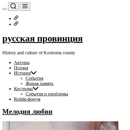
Перейти
к
содержимому
Русское
дворянство
Наши
авторы
русская провинция
History and culture of Kostroma county
Авторы
Поэзия
История
События
Живая память
Кострома
События и проблемы
Reddit-форум
Мелодия любви