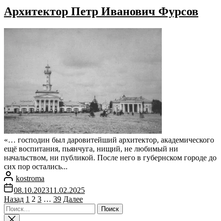
Архитектор Петр Иванович Фурсов
«… господин был даровитейший архитектор, академического
ещё воспитания, пьянчуга, нищий, не любимый ни
начальством, ни публикой. После него в губернском городе до
сих пор остались...
kostroma
08.10.2023
11.02.2025
Пагинация
Назад
1
2
3
…
39
Далее
Найти:
записей