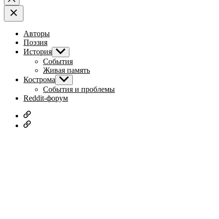
Авторы
Поэзия
История
Показывать
подменю
События
Живая память
Кострома
Показывать
подменю
События и проблемы
Reddit-форум
Русское
дворянство
Наши
авторы