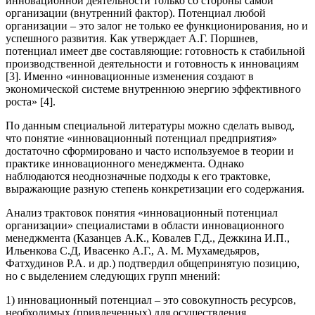
инновационной деятельности только со стороны самой
организации (внутренний фактор). Потенциал любой
организации – это залог не только ее функционирования, но и
успешного развития. Как утверждает А.Г. Поршнев,
потенциал имеет две составляющие: готовность к стабильной
производственной деятельности и готовность к инновациям
[3]. Именно «инновационные изменения создают в
экономической системе внутреннюю энергию эффективного
роста» [4].
По данным специальной литературы можно сделать вывод,
что понятие «инновационный потенциал предприятия»
достаточно сформировано и часто используемое в теории и
практике инновационного менеджмента. Однако
наблюдаются неоднозначные подходы к его трактовке,
выражающие разную степень конкретизации его содержания.
Анализ трактовок понятия «инновационный потенциал
организации» специалистами в области инновационного
менеджмента (Казанцев А.К., Ковалев Г.Д., Дежкина И.П.,
Ильенкова С.Д, Ивасенко А.Г., А. М. Мухамедьяров,
Фатхудинов Р.А. и др.) подтвердил общепринятую позицию,
но с выделением следующих групп мнений:
1) инновационный потенциал – это совокупность ресурсов,
необходимых (привлеченных) для осуществления