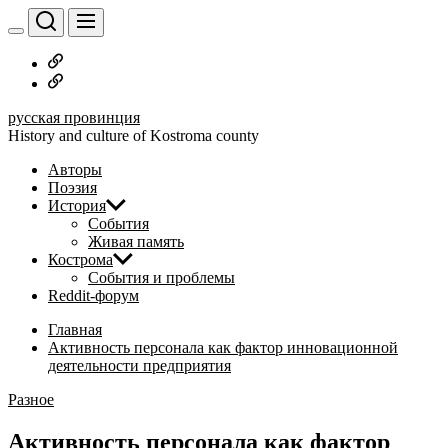
Перейти
к
содержимому
Русское
дворянство
Наши
авторы
русская провинция
History and culture of Kostroma county
Авторы
Поэзия
История
События
Живая память
Кострома
События и проблемы
Reddit-форум
Главная
Активность персонала как фактор инновационной
деятельности предприятия
Разное
Активность персонала как фактор