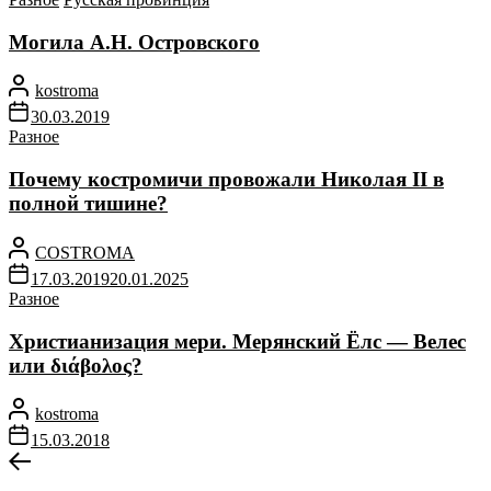
Могила А.Н. Островского
kostroma
30.03.2019
Разное
Почему костромичи провожали Николая II в
полной тишине?
COSTROMA
17.03.2019
20.01.2025
Разное
Христианизация мери. Мерянский Ёлс — Велес
или διάβολος?
kostroma
15.03.2018
Навигация
Предыдущая
запись: