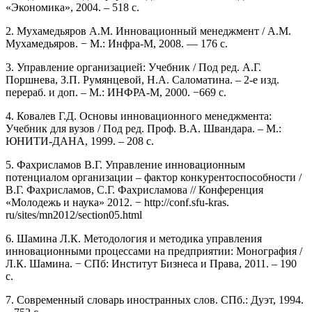
«Экономика», 2004. – 518 с.
2. Мухамедьяров А.М. Инновационный менеджмент / А.М.
Мухамедьяров. − М.: Инфра-М, 2008. — 176 с.
3. Управление организацией: Учебник / Под ред. А.Г.
Поршнева, З.П. Румянцевой, Н.А. Саломатина. – 2-е изд.
перераб. и доп. – М.: ИНФРА-М, 2000. −669 с.
4. Ковалев Г.Д. Основы инновационного менеджмента:
Учебник для вузов / Под ред. Проф. В.А. Швандара. – М.:
ЮНИТИ-ДАНА, 1999. – 208 с.
5. Фахрисламов В.Г. Управление инновационным
потенциалом организации – фактор конкурентоспособности /
В.Г. Фахрисламов, С.Г. Фахрисламова // Конференция
«Молодежь и наука» 2012. − http://conf.sfu-kras.
ru/sites/mn2012/section05.html
6. Шамина Л.К. Методология и методика управления
инновационными процессами на предприятии: Монография /
Л.К. Шамина. − СПб: Институт Бизнеса и Права, 2011. – 190
с.
7. Современный словарь иностранных слов. СПб.: Дуэт, 1994.