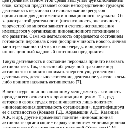
центральным звеном этой среды выступает функциональный
блок, который представляет собой непосредственно трудовую
деятельность персонала по использованию ресурсов
организации для достижения инновационного результата. От
характера этой деятельности (интенсивность, энергичность,
творчество) во многом зависит и степень использования
имеющегося у организации инновационного потенциала и
его развитие. Сама же деятельность определяется состоянием
готовности персонала к ней (восприимчивость нового, личная
заинтересованность) что, в свою очередь, и определяет
инновационный кадровый потенциал предприятия.
Такую деятельность и состояние персонала принято называть
активностью. Так, согласно общенаучной трактовке под
активностью принято понимать энергичную, усиленную
деятельность, деятельное состояние, деятельное участие в чем-
либо принято называть активностью [7].
В литературе по инновационному менеджменту активность
прежде всего относится к организации в целом. Так, ряд
авторов в своих трудах ограничиваются лишь понятием
«инновационная деятельность организации», идентифицируя
ее с активностью (Ковалев Г.Д., Абрамешин А.Е., Казанцев
А.К. и др), другие применяют понятие «инновационная
активность организации» наряду с понятием «инновационная
деятельность» без уточнения их различий (Хотяшева О.М. ,